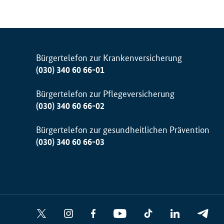
Bürgertelefon zur Krankenversicherung
(030) 340 60 66-01
Bürgertelefon zur Pflegeversicherung
(030) 340 60 66-02
Bürgertelefon zur gesundheitlichen Prävention
(030) 340 60 66-03
Social
X
I
F
Y
T
L
T
Media
n
a
o
i
i
e