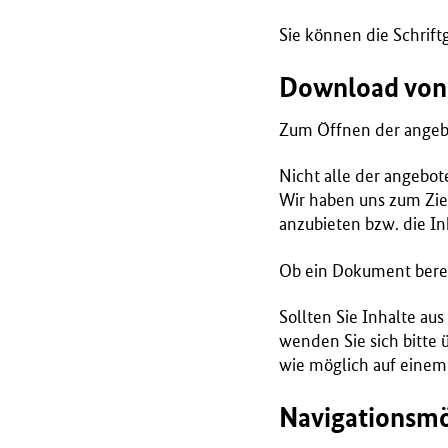
r
Sie können die Schrift
i
u
Download von
m
f
Zum Öffnen der angeb
ü
r
Nicht alle der angebo
G
Wir haben uns zum Ziel
e
anzubieten bzw. die I
s
u
Ob ein Dokument berei
n
d
Sollten Sie Inhalte au
h
wenden Sie sich bitte 
e
wie möglich auf einem
i
t
Navigationsmö
(