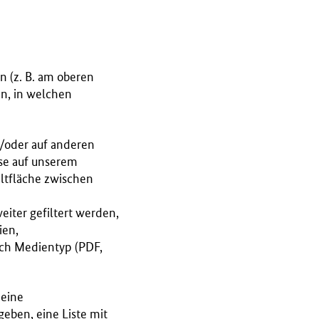
n (z. B. am oberen
an, in welchen
d/oder auf anderen
se auf unserem
ltfläche zwischen
iter gefiltert werden,
ien,
ach Medientyp (PDF,
 eine
geben, eine Liste mit