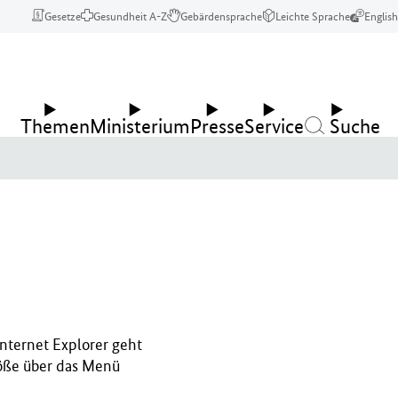
Gesetze
Gesundheit A-Z
Gebärdensprache
Leichte Sprache
English
Themen
Ministerium
Presse
Service
Suche
nternet Explorer geht
röße über das Menü