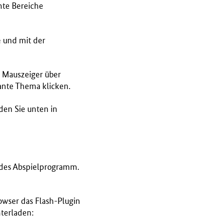
nnte Bereiche
e und mit der
m Mauszeiger über
ante Thema klicken.
en Sie unten in
ndes Abspielprogramm.
owser das Flash-Plugin
terladen: