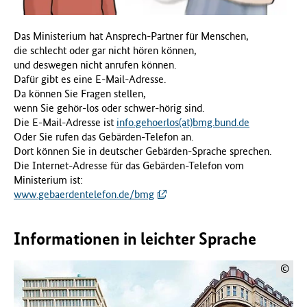
f
ü
Das Ministerium hat Ansprech-Partner für Menschen,
r
die schlecht oder gar nicht hören können,
G
und deswegen nicht anrufen können.
e
Dafür gibt es eine E-Mail-Adresse.
s
Da können Sie Fragen stellen,
u
wenn Sie gehör-los oder schwer-hörig sind.
n
Die E-Mail-Adresse ist
info.gehoerlos(at)bmg.bund.de
d
Oder Sie rufen das Gebärden-Telefon an.
h
Dort können Sie in deutscher Gebärden-Sprache sprechen.
e
Die Internet-Adresse für das Gebärden-Telefon vom
i
Ministerium ist:
t
www.gebaerdentelefon.de/bmg
(
B
M
Informationen in leichter Sprache
G
)
©