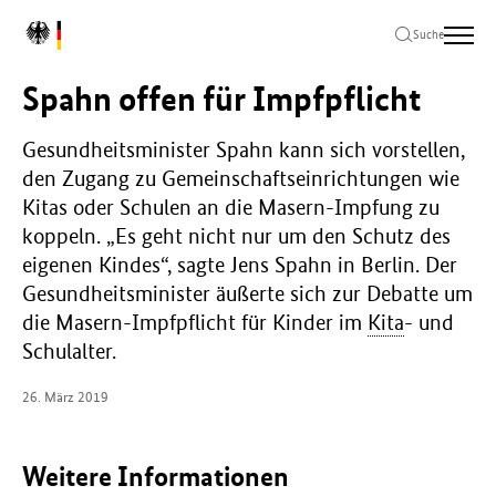
Zum
Zur
Zum
L
Hauptinhalt
Hauptnavigation
Seitenende
Suche
o
springen
springen
springen
g
Spahn offen für Impfpflicht
o
B
u
Gesundheitsminister Spahn kann sich vorstellen,
n
den Zugang zu Gemeinschaftseinrichtungen wie
d
Kitas oder Schulen an die Masern-Impfung zu
e
koppeln. „Es geht nicht nur um den Schutz des
s
eigenen Kindes“, sagte Jens Spahn in Berlin. Der
m
i
Gesundheitsminister äußerte sich zur Debatte um
n
die Masern-Impfpflicht für Kinder im
Kita
- und
i
Schulalter.
s
t
26. März 2019
e
r
i
Weitere Informationen
u
m