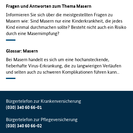
f
Fragen und Antworten zum Thema Masern
ü
Informieren Sie sich über die meistgestellten Fragen zu
r
Masern wie: Sind Masern nur eine Kinderkrankheit, die jedes
G
Kind einmal durchmachen sollte? Besteht nicht auch ein Risiko
e
durch eine Masernimpfung?
s
u
n
Glossar: Masern
d
Bei Masern handelt es sich um eine hochansteckende,
h
fieberhafte Virus-Erkrankung, die zu langwierigen Verläufen
e
und selten auch zu schweren Komplikationen führen kann...
i
t
(
B
M
Bürgertelefon zur Krankenversicherung
G
(030) 340 60 66-01
)
Bürgertelefon zur Pflegeversicherung
(030) 340 60 66-02