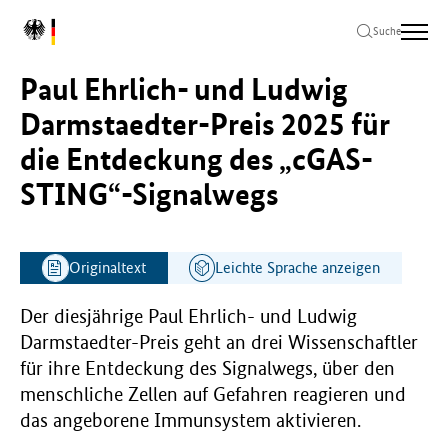
Zum
Zur
Zum
L
Hauptinhalt
Hauptnavigation
Seitenende
Suche
o
springen
springen
springen
g
Paul Ehrlich- und Ludwig
o
B
Darmstaedter-Preis 2025 für
u
die Entdeckung des „cGAS-
n
d
STING“-Signalwegs
e
s
m
i
Originaltext
Leichte Sprache anzeigen
n
i
Der diesjährige Paul Ehrlich- und Ludwig
s
Darmstaedter-Preis geht an drei Wissenschaftler
t
e
für ihre Entdeckung des Signalwegs, über den
r
menschliche Zellen auf Gefahren reagieren und
i
das angeborene Immunsystem aktivieren.
u
m