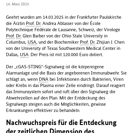
14. März 2025
f
ü
Geehrt wurden am 14.03.2025 in der Frankfurter Paulskirche
r
die Ärztin
Prof.
Dr.
Andrea Ablasser von der École
G
Polytechnique Fédérale de Lausanne, Schweiz, der Virologe
e
Prof.
Dr.
Glen Barber von der Ohio State University in
s
Columbus,
USA
, und der Biochemiker
Prof.
Dr.
Zhijian J. Chen
u
von der University of Texas Southwestern Medical Center in
n
Dallas,
USA
. Der Preis ist mit 120.000 Euro dotiert.
d
h
Der „cGAS-STING“-Signalweg ist die körpereigene
e
Alarmanlage und die Basis der angeborenen Immunabwehr. Sie
i
schlägt an, wenn
DNA
bei Infektionen durch Bakterien, Viren
t
oder Krebs in das Plasma einer Zelle eindringt. Darauf reagiert
(
das Immunsystem sofort und ruft über den Signalweg die
B
Abwehrzellen auf den Plan. Mit der Entdeckung des
M
Signalwegs steigen auch die Möglichkeiten, gewisse
G
Erkrankungen effektiver zu behandeln.
)
Nachwuchspreis für die Entdeckung
der zeitlichen Dimension des