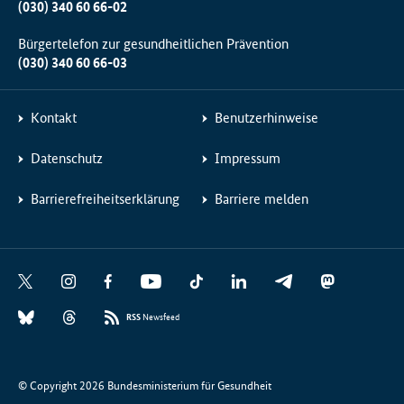
(030) 340 60 66-02
Bürgertelefon zur gesundheitlichen Prävention
(030) 340 60 66-03
Kontakt
Benutzerhinweise
Datenschutz
Impressum
Barrierefreiheitserklärung
Barriere melden
Social
X
I
F
Y
T
L
T
M
Media
n
a
o
i
i
e
a
B
T
Links
s
c
u
k
n
l
s
RSS
Newsfeed
l
h
t
e
t
T
k
e
t
u
r
a
b
u
o
e
g
o
e
e
g
o
b
k
d
r
d
© Copyright 2026 Bundesministerium für Gesundheit
s
a
r
o
e
I
a
o