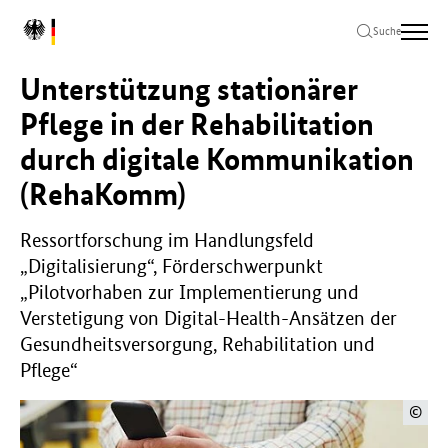
Zum
Zur
Zum
L
Hauptinhalt
Hauptnavigation
Seitenende
Suche
o
springen
springen
springen
g
Unterstützung stationärer
o
B
Pflege in der Rehabilitation
u
durch digitale Kommunikation
n
d
(RehaKomm)
e
s
m
Ressortforschung im Handlungsfeld
i
„Digitalisierung“, Förderschwerpunkt
n
„Pilotvorhaben zur Implementierung und
i
Verstetigung von Digital-Health-Ansätzen der
s
Gesundheitsversorgung, Rehabilitation und
t
e
Pflege“
r
i
©
u
m