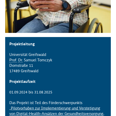
f
ü
r
G
e
s
u
n
Projektleitung
d
h
Universität Greifswald
e
Prof.
Dr.
Samuel Tomczyk
i
Domstraße 11
t
17489 Greifswald
(
Projektlaufzeit
B
M
01.09.2024 bis 31.08.2025
G
)
Das Projekt ist Teil des Förderschwerpunkts
„
Pilotvorhaben zur Implementierung und Verstetigung
von Digital-Health-Ansätzen der Gesundheitsversorgung,