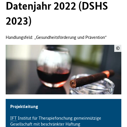
Datenjahr 2022 (DSHS
f
ü
2023)
r
G
e
s
Handlungsfeld: „Gesundheitsförderung und Prävention“
u
n
©
d
h
e
i
t
(
B
M
G
Projektleitung
)
IFT
Institut für Therapieforschung gemeinnützige
Gesellschaft mit beschränkter Haftung