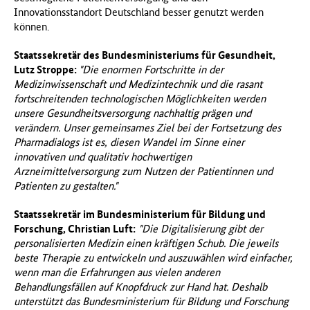
Innovationsstandort Deutschland besser genutzt werden
f
können.
ü
r
Staatssekretär des Bundesministeriums für Gesundheit,
G
Lutz Stroppe:
"Die enormen Fortschritte in der
e
Medizinwissenschaft und Medizintechnik und die rasant
s
fortschreitenden technologischen Möglichkeiten werden
u
unsere Gesundheitsversorgung nachhaltig prägen und
n
verändern. Unser gemeinsames Ziel bei der Fortsetzung des
d
Pharmadialogs ist es, diesen Wandel im Sinne einer
h
innovativen und qualitativ hochwertigen
e
Arzneimittelversorgung zum Nutzen der Patientinnen und
i
Patienten zu gestalten."
t
(
Staatssekretär im Bundesministerium für Bildung und
B
Forschung, Christian Luft:
"Die Digitalisierung gibt der
M
personalisierten Medizin einen kräftigen Schub. Die jeweils
G
beste Therapie zu entwickeln und auszuwählen wird einfacher,
)
wenn man die Erfahrungen aus vielen anderen
Behandlungsfällen auf Knopfdruck zur Hand hat. Deshalb
unterstützt das Bundesministerium für Bildung und Forschung