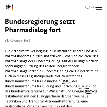
Zum
Zur
Zum
L
Hauptinhalt
Hauptnavigation
Seitenende
Suche
o
springen
springen
springen
g
Bundesregierung setzt
o
B
Pharmadialog fort
u
n
16. November 2018
d
e
Die Arzneimittelversorgung in Deutschland sichern und den
s
Pharmastandort Deutschland stärken – das sind die Ziele des
m
Pharmadialogs der Bundesregierung. Mit der heutigen ersten
i
hochrangigen Sitzung des ressortübergreifenden
n
Pharmadialogs setzt die Bundesregierung die Gesprächsreihe
i
auch in dieser Legislaturperiode fort. Vertreter des
s
Bundesministeriums für Gesundheit (
BMG
), des
t
Bundesministeriums für Bildung und Forschung (
BMBF
) und
e
des Bundesministeriums für Wirtschaft und Energie (
BMWi
)
r
diskutierten mit den Dialogpartnern darüber, wie neue
i
Techniken und Trends für Arzneimittelforschung, eine
u
bestmögliche Patientenversorgung und den
m