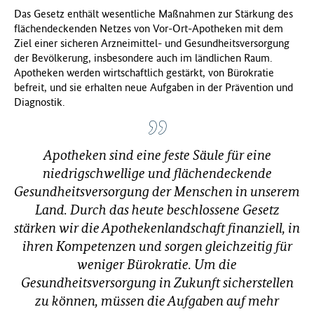
Das Gesetz enthält wesentliche Maßnahmen zur Stärkung des
f
flächendeckenden Netzes von Vor-Ort-Apotheken mit dem
ü
Ziel einer sicheren Arzneimittel- und Gesundheitsversorgung
r
der Bevölkerung, insbesondere auch im ländlichen Raum.
G
Apotheken werden wirtschaftlich gestärkt, von Bürokratie
e
befreit, und sie erhalten neue Aufgaben in der Prävention und
s
Diagnostik.
u
n
d
h
Apotheken sind eine feste Säule für eine
e
niedrigschwellige und flächendeckende
i
Gesundheitsversorgung der Menschen in unserem
t
(
Land. Durch das heute beschlossene Gesetz
B
stärken wir die Apothekenlandschaft finanziell, in
M
ihren Kompetenzen und sorgen gleichzeitig für
G
weniger Bürokratie. Um die
)
Gesundheitsversorgung in Zukunft sicherstellen
zu können, müssen die Aufgaben auf mehr