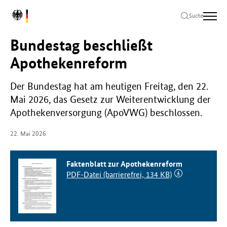
Zum
Zur
Zum
L
Hauptinhalt
Hauptnavigation
Seitenende
Suche
o
springen
springen
springen
g
Bundestag beschließt
o
B
Apothekenreform
u
n
Der Bundestag hat am heutigen Freitag, den 22.
d
Mai 2026, das Gesetz zur Weiterentwicklung der
e
s
Apothekenversorgung (ApoVWG) beschlossen.
m
i
22. Mai 2026
n
i
s
Faktenblatt zur Apothekenreform
t
PDF-Datei (barrierefrei, 134 KB)
e
r
i
u
m