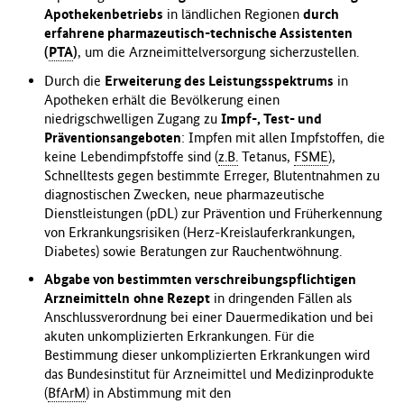
Apothekenbetriebs
in ländlichen Regionen
durch
erfahrene pharmazeutisch-technische Assistenten
(
PTA
)
, um die Arzneimittelversorgung sicherzustellen.
Durch die
Erweiterung des Leistungsspektrums
in
Apotheken erhält die Bevölkerung einen
niedrigschwelligen Zugang zu
Impf-, Test- und
Präventionsangeboten
: Impfen mit allen Impfstoffen, die
keine Lebendimpfstoffe sind (
z.B.
Tetanus,
FSME
),
Schnelltests gegen bestimmte Erreger, Blutentnahmen zu
diagnostischen Zwecken, neue pharmazeutische
Dienstleistungen (pDL) zur Prävention und Früherkennung
von Erkrankungsrisiken (Herz-Kreislauferkrankungen,
Diabetes) sowie Beratungen zur Rauchentwöhnung.
Abgabe von bestimmten verschreibungspflichtigen
Arzneimitteln
ohne Rezept
in dringenden Fällen als
Anschlussverordnung bei einer Dauermedikation und bei
akuten unkomplizierten Erkrankungen. Für die
Bestimmung dieser unkomplizierten Erkrankungen wird
das Bundesinstitut für Arzneimittel und Medizinprodukte
(
BfArM
) in Abstimmung mit den