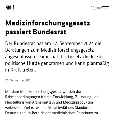
Zum
Zur
Zum
L
Hauptinhalt
Hauptnavigation
Seitenende
Suche
o
springen
springen
springen
g
Medizinforschungsgesetz
o
B
passiert Bundesrat
u
n
Der Bundesrat hat am 27. September 2024 die
d
Beratungen zum Medizinforschungsgesetz
e
s
abgeschlossen. Damit hat das Gesetz die letzte
m
politische Hürde genommen und kann planmäßig
i
in Kraft treten.
n
i
27. September 2024
s
t
Mit dem Medizinforschungsgesetz werden die
e
Rahmenbedingungen für die Entwicklung, Zulassung und
r
Herstellung von Arzneimitteln und Medizinprodukten
i
verbessert. Ziel ist es, die Attraktivität des Standorts
u
Deutschland im Bereich der medizinischen Forschung zu
m