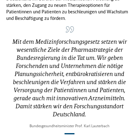
stärken, den Zugang zu neuen Therapieoptionen für
f
Patientinnen und Patienten zu beschleunigen und Wachstum
ü
und Beschäftigung zu fördern.
r
G
e
s
Mit dem Medizinforschungsgesetz setzen wir
u
wesentliche Ziele der Pharmastrategie der
n
Bundesregierung in die Tat um. Wir geben
d
h
Forschenden und Unternehmen die nötige
e
Planungssicherheit, entbürokratisieren und
i
beschleunigen die Verfahren und stärken die
t
Versorgung der Patientinnen und Patienten,
(
gerade auch mit innovativen Arzneimitteln.
B
M
Damit stärken wir den Forschungsstandort
G
Deutschland.
)
Bundesgesundheitsminister Prof. Karl Lauterbach