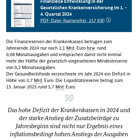
Finanzielle Entwicklung in der
f
Gesetzlichen Krankenversicherung im 1. -
ü
4. Quartal 2024
r
PDF-Datei (barrierefrei, 257 KB)
G
e
s
Die Finanzreserven der Krankenkassen betrugen zum
u
Jahresende 2024 nur noch 2,1
Mrd.
Euro
bzw
. rund
n
0,08 Monatsausgaben und entsprachen damit nicht einmal
d
mehr der Hälfte der gesetzlich vorgesehenen Mindestreserve
h
von 0,2 Monatsausgaben.
e
Der Gesundheitsfonds verzeichnete im Jahr 2024 ein Defizit in
i
Höhe von 3,7
Mrd.
Euro. Die Liquiditätsreserve betrug zum
t
15. Januar 2025 rund 5,7
Mrd.
Euro.
(
B
M
Das hohe Defizit der Krankenkassen in 2024 und
G
)
der starke Anstieg der Zusatzbeiträge zu
Jahresbeginn sind nicht nur Ergebnis eines
inflationsbedingt hohen Anstiegs der Ausgaben