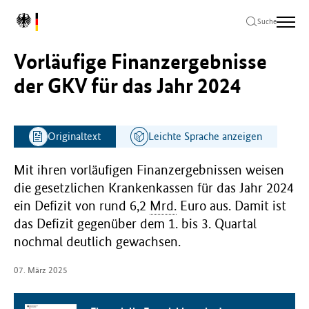
Zum
Zur
Zum
L
Hauptinhalt
Hauptnavigation
Seitenende
Suche
o
springen
springen
springen
g
Vorläufige Finanzergebnisse
o
B
der GKV für das Jahr 2024
u
n
d
e
Originaltext
Leichte Sprache anzeigen
s
m
Mit ihren vorläufigen Finanzergebnissen weisen
i
die gesetzlichen Krankenkassen für das Jahr 2024
n
ein Defizit von rund 6,2
Mrd.
Euro aus. Damit ist
i
s
das Defizit gegenüber dem 1. bis 3. Quartal
t
nochmal deutlich gewachsen.
e
r
07. März 2025
i
u
m