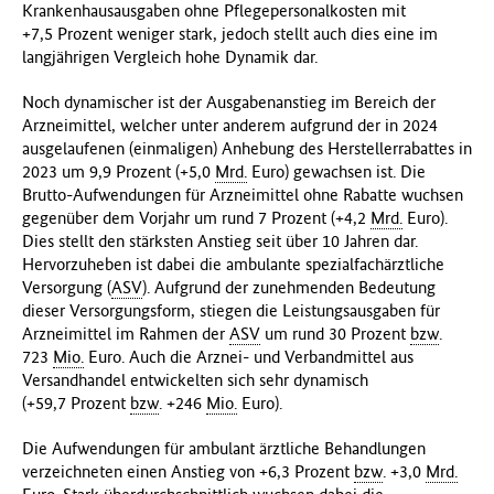
Krankenhausausgaben ohne Pflegepersonalkosten mit
+7,5 Prozent weniger stark, jedoch stellt auch dies eine im
langjährigen Vergleich hohe Dynamik dar.
Noch dynamischer ist der Ausgabenanstieg im Bereich der
Arzneimittel, welcher unter anderem aufgrund der in 2024
ausgelaufenen (einmaligen) Anhebung des Herstellerrabattes in
2023 um 9,9 Prozent (+5,0
Mrd.
Euro) gewachsen ist. Die
Brutto-Aufwendungen für Arzneimittel ohne Rabatte wuchsen
gegenüber dem Vorjahr um rund 7 Prozent (+4,2
Mrd.
Euro).
Dies stellt den stärksten Anstieg seit über 10 Jahren dar.
Hervorzuheben ist dabei die ambulante spezialfachärztliche
Versorgung (
ASV
). Aufgrund der zunehmenden Bedeutung
dieser Versorgungsform, stiegen die Leistungsausgaben für
Arzneimittel im Rahmen der
ASV
um rund 30 Prozent
bzw
.
723
Mio.
Euro. Auch die Arznei- und Verbandmittel aus
Versandhandel entwickelten sich sehr dynamisch
(+59,7 Prozent
bzw
. +246
Mio.
Euro).
Die Aufwendungen für ambulant ärztliche Behandlungen
verzeichneten einen Anstieg von +6,3 Prozent
bzw
. +3,0
Mrd.