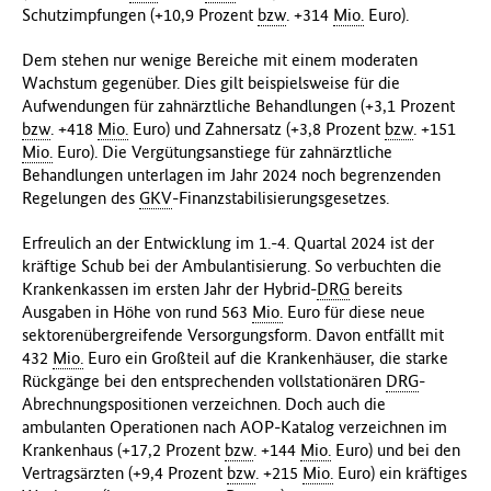
Schutzimpfungen (+10,9 Prozent
bzw
. +314
Mio.
Euro).
Dem stehen nur wenige Bereiche mit einem moderaten
Wachstum gegenüber. Dies gilt beispielsweise für die
Aufwendungen für zahnärztliche Behandlungen (+3,1 Prozent
bzw
. +418
Mio.
Euro) und Zahnersatz (+3,8 Prozent
bzw
. +151
Mio.
Euro). Die Vergütungsanstiege für zahnärztliche
Behandlungen unterlagen im Jahr 2024 noch begrenzenden
Regelungen des
GKV
-Finanzstabilisierungsgesetzes.
Erfreulich an der Entwicklung im 1.-4. Quartal 2024 ist der
kräftige Schub bei der Ambulantisierung. So verbuchten die
Krankenkassen im ersten Jahr der Hybrid-
DRG
bereits
Ausgaben in Höhe von rund 563
Mio.
Euro für diese neue
sektorenübergreifende Versorgungsform. Davon entfällt mit
432
Mio.
Euro ein Großteil auf die Krankenhäuser, die starke
Rückgänge bei den entsprechenden vollstationären
DRG
-
Abrechnungspositionen verzeichnen. Doch auch die
ambulanten Operationen nach AOP-Katalog verzeichnen im
Krankenhaus (+17,2 Prozent
bzw
. +144
Mio.
Euro) und bei den
Vertragsärzten (+9,4 Prozent
bzw
. +215
Mio.
Euro) ein kräftiges