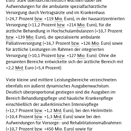
Euro. Stark überdurchschnittlich wuchsen dabei die
Aufwendungen für die ambulante spezialfachärztliche
Versorgung durch Vertragsärzte und im Krankenhaus
(+24,7 Prozent
bzw
. +119
Mio.
Euro), in der hausarztzentrierten
Versorgung (+11,2 Prozent
bzw
. +214
Mio.
Euro), für die
ärztliche Behandlung in Hochschulambulanzen (+10,7 Prozent
bzw
. +139
Mio.
Euro), die spezialisierte ambulante
Palliativversorgung (+16,7 Prozent
bzw
. +126
Mio.
Euro) sowie
für ärztliche Leistungen im Rahmen der integrierten
Versorgung (+10,1 Prozent
bzw
. +127
Mio.
Euro). Ohne die
genannten Bereiche entwickelte sich der ärztliche Bereich mit
+2,2
Mrd.
Euro (+5,4 Prozent).
Viele kleine und mittlere Leistungsbereiche verzeichneten
ebenfalls ein äußerst dynamisches Ausgabenwachstum.
Deutlich überproportional gestiegen sind die Ausgaben im
Bereich Behandlungspflege und häusliche Krankenpflege
einschließlich der außerklinischen Intensivpflege
(+12,7 Prozent
bzw
. +1,2
Mrd.
Euro), bei den Heilmitteln
(+10,4 Prozent
bzw
. +1,3
Mrd.
Euro) sowie bei den
Aufwendungen für Vorsorge- und Rehabilitationsmaßnahmen
(+10,7 Prozent
bzw
. +450
Mio.
Euro) sowie für