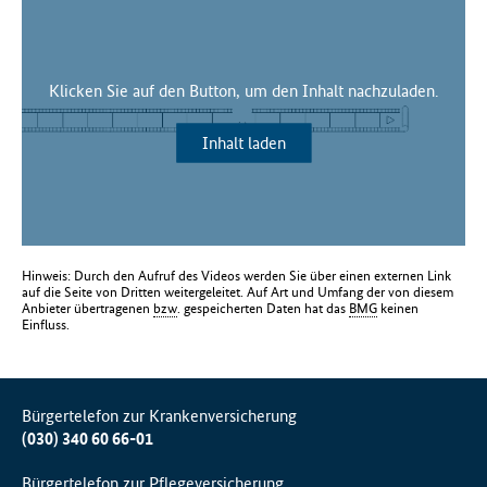
f
ü
r
Klicken Sie auf den Button, um den Inhalt nachzuladen.
G
e
s
Inhalt laden
u
n
d
h
e
i
Hinweis: Durch den Aufruf des Videos werden Sie über einen externen Link
auf die Seite von Dritten weitergeleitet. Auf Art und Umfang der von diesem
t
Anbieter übertragenen
bzw
. gespeicherten Daten hat das
BMG
keinen
(
Einfluss.
B
M
G
)
Bürgertelefon zur Krankenversicherung
(030) 340 60 66-01
Bürgertelefon zur Pflegeversicherung