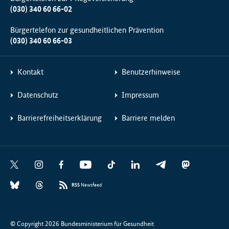
(030) 340 60 66-02
Bürgertelefon zur gesundheitlichen Prävention
(030) 340 60 66-03
Kontakt
Benutzerhinweise
Datenschutz
Impressum
Barrierefreiheitserklärung
Barriere melden
Social
X
I
F
Y
T
L
T
M
Media
n
a
o
i
i
e
a
B
T
Links
s
c
u
k
n
l
s
RSS
Newsfeed
l
h
t
e
t
T
k
e
t
u
r
a
b
u
o
e
g
o
e
e
g
o
b
k
d
r
d
© Copyright 2026 Bundesministerium für Gesundheit
s
a
r
o
e
I
a
o