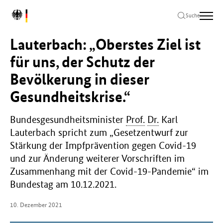
Zum
Zur
Zum
L
Hauptinhalt
Hauptnavigation
Seitenende
Suche
o
springen
springen
springen
g
Lauterbach: „Oberstes Ziel ist
o
B
für uns, der Schutz der
u
Bevölkerung in dieser
n
d
Gesundheitskrise.“
e
s
m
Bundesgesundheitsminister
Prof.
Dr.
Karl
i
Lauterbach spricht zum „Gesetzentwurf zur
n
Stärkung der Impfprävention gegen Covid-19
i
und zur Änderung weiterer Vorschriften im
s
Zusammenhang mit der Covid-19-Pandemie“ im
t
e
Bundestag am 10.12.2021.
r
i
10. Dezember 2021
u
m