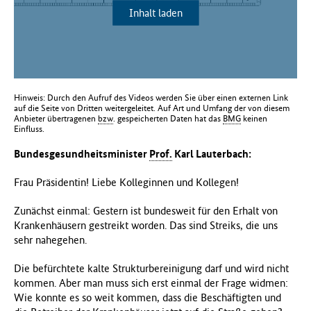
Inhalt laden
f
ü
r
G
e
s
Hinweis: Durch den Aufruf des Videos werden Sie über einen externen Link
u
auf die Seite von Dritten weitergeleitet. Auf Art und Umfang der von diesem
n
Anbieter übertragenen
bzw
. gespeicherten Daten hat das
BMG
keinen
Einfluss.
d
h
Bundesgesundheitsminister
Prof.
Karl Lauterbach:
e
i
Frau Präsidentin! Liebe Kolleginnen und Kollegen!
t
(
Zunächst einmal: Gestern ist bundesweit für den Erhalt von
B
Krankenhäusern gestreikt worden. Das sind Streiks, die uns
M
sehr nahegehen.
G
)
Die befürchtete kalte Strukturbereinigung darf und wird nicht
kommen. Aber man muss sich erst einmal der Frage widmen:
Wie konnte es so weit kommen, dass die Beschäftigten und