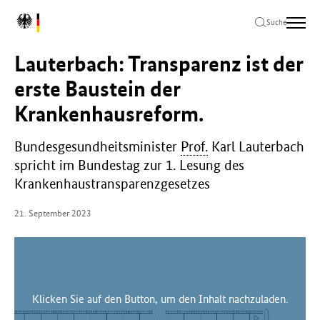
Zum
Zur
Zum
L
Hauptinhalt
Hauptnavigation
Seitenende
Suche
o
springen
springen
springen
g
Lauterbach: Transparenz ist der
o
B
erste Baustein der
u
Krankenhausreform.
n
d
e
Bundesgesundheitsminister
Prof.
Karl Lauterbach
s
spricht im Bundestag zur 1. Lesung des
m
Krankenhaustransparenzgesetzes
i
n
21. September 2023
i
s
t
e
r
i
Klicken Sie auf den Button, um den Inhalt nachzuladen.
u
m