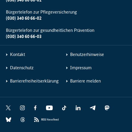
Bürgertelefon zur Pflegeversicherung
(030) 340 60 66-02
Bürgertelefon zur gesundheitlichen Prävention
(030) 340 60 66-03
Kontakt
Benutzerhinweise
Datenschutz
Impressum
Barrierefreiheitserklärung
Barriere melden
Social
X
I
F
Y
T
L
T
M
Media
n
a
o
i
i
e
a
B
T
Links
s
c
u
k
n
l
s
RSS
Newsfeed
l
h
t
e
t
T
k
e
t
u
r
a
b
u
o
e
g
o