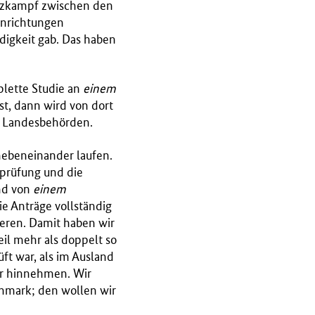
enzkampf zwischen den
Einrichtungen
ndigkeit gab. Das haben
plette Studie an
einem
st, dann wird von dort
en Landesbehörden.
nebeneinander laufen.
zprüfung und die
und von
einem
ie Anträge vollständig
ieren. Damit haben wir
il mehr als doppelt so
üft war, als im Ausland
er hinnehmen. Wir
nchmark; den wollen wir