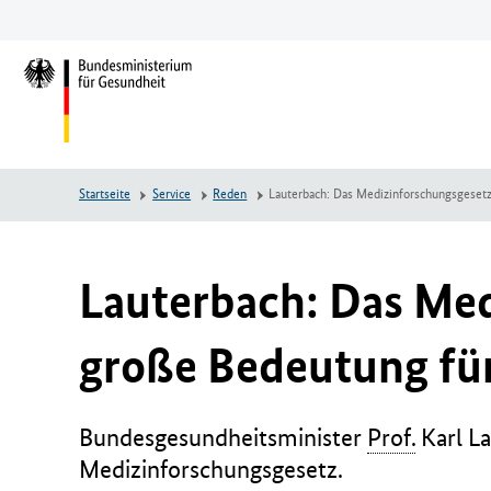
Zum
Zur
Zum
Hauptinhalt
Hauptnavigation
Seitenende
springen
springen
springen
L
o
g
o
B
Startseite
Service
Reden
Lauterbach: Das Medizinforschungsgesetz
u
n
d
e
Lauterbach: Das Med
s
m
große Bedeutung fü
i
n
i
Bundesgesundheitsminister
Prof.
Karl La
s
t
Medizinforschungsgesetz.
e