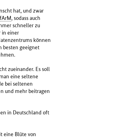
nscht hat, und zwar
fArM
, sodass auch
hmer schneller zu
 in einer
sdatenzentrums können
am besten geeignet
nehmen.
cht zueinander. Es soll
 man eine seltene
e bei seltenen
en und mehr beitragen
ien in Deutschland oft
t eine Blüte von