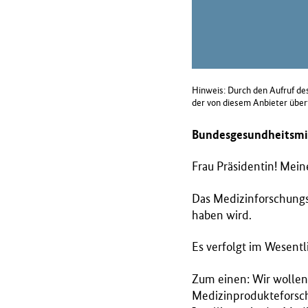
B
M
G
)
Hinweis: Durch den Aufruf des
der von diesem Anbieter übe
Bundesgesundheitsmi
Frau Präsidentin! Mein
Das Medizinforschungsg
haben wird.
Es verfolgt im Wesentli
Zum einen: Wir wollen
Medizinprodukteforschu