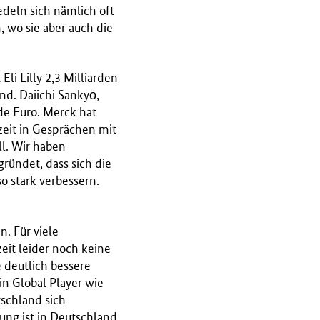
deln sich nämlich oft
, wo sie aber auch die
li Lilly 2,3 Milliarden
nd. Daiichi Sankyō,
rde Euro. Merck hat
zeit in Gesprächen mit
ll. Wir haben
gründet, dass sich die
o stark verbessern.
. Für viele
it leider noch keine
 deutlich bessere
n Global Player wie
schland sich
ung ist in Deutschland