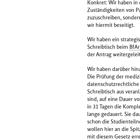
Konkret: Wir haben in
Zuständigkeiten von Pa
zuzuschreiben, sondern
wir hiermit beseitigt.
Wir haben ein strategi
Schreibtisch beim
BfA
der Antrag weitergelei
Wir haben darüber hina
Die Prüfung der medizi
datenschutzrechtliche 
Schreibtisch aus veran
sind, auf eine Dauer 
in 31 Tagen die Komple
lange gedauert. Sie dau
schon die Studienteil
wollen hier an die Spi
mit diesem Gesetz err