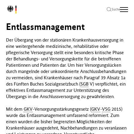
Zum
Zur
Zum
L
Hauptinhalt
Hauptnavigation
Seitenende
Suche
o
springen
springen
springen
g
Entlassmanagement
o
B
u
Der Übergang von der stationären Krankenhausversorgung in
n
eine weitergehende medizinische, rehabilitative oder
d
pflegerische Versorgung stellt eine besonders kritische Phase
e
der Behandlungs- und Versorgungskette für die betroffenen
s
Patientinnen und Patienten dar. Um hier Versorgungslücken
m
durch mangelnde oder unkoordinierte Anschlussbehandlungen
i
zu vermeiden, sind Krankenhäuser nach Paragraf 39 Absatz 1a
n
des Fünften Buches Sozialgesetzbuch (
SGB
V) verpflichtet, ein
i
effektives Entlassmanagement zur Unterstützung des
s
Übergangs in die Anschlussversorgung zu gewährleisten.
t
e
Mit dem
GKV
-Versorgungsstärkungsgesetz (
GKV
-
VSG
2015)
r
wurde das Entlassmanagement umfassend reformiert. Zum
i
einen wurden die bisher begrenzten Möglichkeiten der
u
Krankenhäuser ausgedehnt, Nachbehandlungen zu veranlassen
m