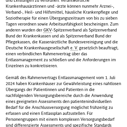
und Leistungen zu verordnen. Verantwortliche
f
Krankenhausärztinnen und -ärzte können nunmehr Arznei-,
ü
Verband-, Heil- und Hilfsmittel, häusliche Krankenpflege und
r
Soziotherapie für einen Übergangszeitraum von bis zu sieben
G
Tagen verordnen sowie Arbeitsunfähigkeit bescheinigen. Zum
e
anderen wurden der
GKV
-Spitzenverband als Spitzenverband
s
Bund der Krankenkassen und als Spitzenverband Bund der
u
Pflegekassen, die Kassenärztliche Bundesvereinigung und die
n
Deutsche Krankenhausgesellschaft
e. V.
gesetzlich beauftragt,
d
einen verbindlichen Rahmenvertrag über das
h
Entlassmanagement zu schließen und die Anforderungen im
e
Einzelnen zu konkretisieren.
i
t
Gemäß des Rahmenvertrags Entlassmanagement vom 1. Juli
(
2024 haben Krankenhäuser zur Gewährleistung eines nahtlosen
B
Übergangs der Patientinnen und Patienten in die
M
nachfolgenden Versorgungsbereiche durch die Anwendung
G
eines geeigneten Assessments den patientenindividuellen
)
Bedarf für die Anschlussversorgung möglichst frühzeitig zu
erfassen und einen Entlassplan aufzustellen. Für
Personengruppen mit einem komplexen Versorgungsbedarf
sind differenzierte Assessments und spezifische Standards