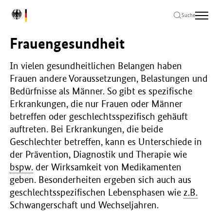
Zum
Zur
Zum
L
Hauptinhalt
Hauptnavigation
Seitenende
Suche
o
springen
springen
springen
g
Frauengesundheit
o
B
u
In vielen gesundheitlichen Belangen haben
n
Frauen andere Voraussetzungen, Belastungen und
d
Bedürfnisse als Männer. So gibt es spezifische
e
Erkrankungen, die nur Frauen oder Männer
s
betreffen oder geschlechtsspezifisch gehäuft
m
i
auftreten. Bei Erkrankungen, die beide
n
Geschlechter betreffen, kann es Unterschiede in
i
der Prävention, Diagnostik und Therapie wie
s
bspw.
der Wirksamkeit von Medikamenten
t
e
geben. Besonderheiten ergeben sich auch aus
r
geschlechtsspezifischen Lebensphasen wie
z.B.
i
Schwangerschaft und Wechseljahren.
u
m