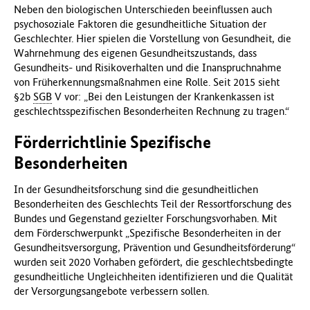
Neben den biologischen Unterschieden beeinflussen auch
f
psychosoziale Faktoren die gesundheitliche Situation der
ü
Geschlechter. Hier spielen die Vorstellung von Gesundheit, die
r
Wahrnehmung des eigenen Gesundheitszustands, dass
G
Gesundheits- und Risikoverhalten und die Inanspruchnahme
e
von Früherkennungsmaßnahmen eine Rolle. Seit 2015 sieht
s
§2b
SGB
V vor: „Bei den Leistungen der Krankenkassen ist
u
geschlechtsspezifischen Besonderheiten Rechnung zu tragen.“
n
d
Förderrichtlinie Spezifische
h
Besonderheiten
e
i
t
In der Gesundheitsforschung sind die gesundheitlichen
(
Besonderheiten des Geschlechts Teil der Ressortforschung des
B
Bundes und Gegenstand gezielter Forschungsvorhaben. Mit
M
dem Förderschwerpunkt „Spezifische Besonderheiten in der
G
Gesundheitsversorgung, Prävention und Gesundheitsförderung“
)
wurden seit 2020 Vorhaben gefördert, die geschlechtsbedingte
gesundheitliche Ungleichheiten identifizieren und die Qualität
der Versorgungsangebote verbessern sollen.