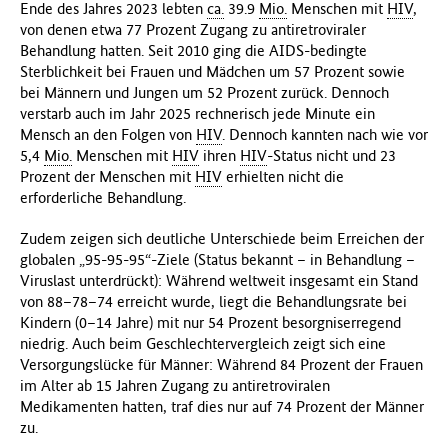
Ende des Jahres 2023 lebten
ca.
39.9
Mio.
Menschen mit
HIV
,
von denen etwa 77 Prozent Zugang zu antiretroviraler
Behandlung hatten. Seit 2010 ging die AIDS-bedingte
Sterblichkeit bei Frauen und Mädchen um 57 Prozent sowie
bei Männern und Jungen um 52 Prozent zurück. Dennoch
verstarb auch im Jahr 2025 rechnerisch jede Minute ein
Mensch an den Folgen von
HIV
. Dennoch kannten nach wie vor
5,4
Mio.
Menschen mit
HIV
ihren
HIV
-Status nicht und 23
Prozent der Menschen mit
HIV
erhielten nicht die
erforderliche Behandlung.
Zudem zeigen sich deutliche Unterschiede beim Erreichen der
globalen „95-95-95“-Ziele (Status bekannt – in Behandlung –
Viruslast unterdrückt): Während weltweit insgesamt ein Stand
von 88–78–74 erreicht wurde, liegt die Behandlungsrate bei
Kindern (0–14 Jahre) mit nur 54 Prozent besorgniserregend
niedrig. Auch beim Geschlechtervergleich zeigt sich eine
Versorgungslücke für Männer: Während 84 Prozent der Frauen
im Alter ab 15 Jahren Zugang zu antiretroviralen
Medikamenten hatten, traf dies nur auf 74 Prozent der Männer
zu.