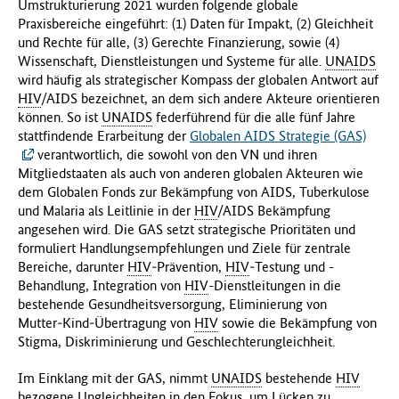
Umstrukturierung 2021 wurden folgende globale
Praxisbereiche eingeführt: (1) Daten für Impakt, (2) Gleichheit
und Rechte für alle, (3) Gerechte Finanzierung, sowie (4)
Wissenschaft, Dienstleistungen und Systeme für alle.
UNAIDS
wird häufig als strategischer Kompass der globalen Antwort auf
HIV
/AIDS bezeichnet, an dem sich andere Akteure orientieren
können. So ist
UNAIDS
federführend für die alle fünf Jahre
stattfindende Erarbeitung der
Globalen AIDS Strategie (GAS)
verantwortlich, die sowohl von den VN und ihren
Mitgliedstaaten als auch von anderen globalen Akteuren wie
dem Globalen Fonds zur Bekämpfung von AIDS, Tuberkulose
und Malaria als Leitlinie in der
HIV
/AIDS Bekämpfung
angesehen wird. Die GAS setzt strategische Prioritäten und
formuliert Handlungsempfehlungen und Ziele für zentrale
Bereiche, darunter
HIV
‑Prävention,
HIV
‑Testung und -
Behandlung, Integration von
HIV
-Dienstleitungen in die
bestehende Gesundheitsversorgung, Eliminierung von
Mutter‑Kind‑Übertragung von
HIV
sowie die Bekämpfung von
Stigma, Diskriminierung und Geschlechterungleichheit.
Im Einklang mit der GAS, nimmt
UNAIDS
bestehende
HIV
bezogene Ungleichheiten in den Fokus, um Lücken zu