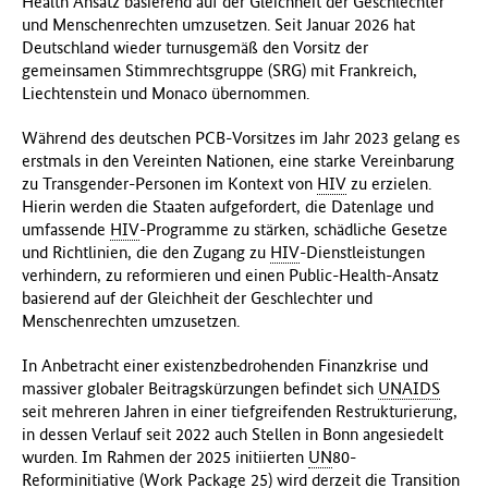
Health Ansatz basierend auf der Gleichheit der Geschlechter
und Menschenrechten umzusetzen.
Seit Januar 2026 hat
Deutschland wieder turnusgemäß den Vorsitz der
gemeinsamen Stimmrechtsgruppe (SRG) mit Frankreich,
Liechtenstein und Monaco übernommen.
Während des deutschen PCB-Vorsitzes im Jahr 2023 gelang es
erstmals in den Vereinten Nationen, eine starke Vereinbarung
zu Transgender-Personen im Kontext von
HIV
zu erzielen.
Hierin werden die Staaten aufgefordert, die Datenlage und
umfassende
HIV
-Programme zu stärken, schädliche Gesetze
und Richtlinien, die den Zugang zu
HIV
-Dienstleistungen
verhindern, zu reformieren und einen Public-Health-Ansatz
basierend auf der Gleichheit der Geschlechter und
Menschenrechten umzusetzen.
In Anbetracht einer existenzbedrohenden Finanzkrise und
massiver globaler Beitragskürzungen befindet sich
UNAIDS
seit mehreren Jahren in einer tiefgreifenden Restrukturierung,
in dessen Verlauf seit 2022 auch Stellen in Bonn angesiedelt
wurden. Im Rahmen der 2025 initiierten
UN
80-
Reforminitiative (Work Package 25) wird derzeit die Transition