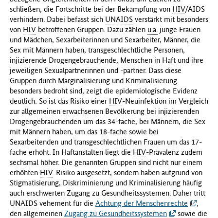
schließen, die Fortschritte bei der Bekämpfung von
HIV
/AIDS
verhindern. Dabei befasst sich
UNAIDS
verstärkt mit besonders
von
HIV
betroffenen Gruppen. Dazu zählen
u.a.
junge Frauen
und Mädchen, Sexarbeiterinnen und Sexarbeiter, Männer, die
Sex mit Männern haben, transgeschlechtliche Personen,
injizierende Drogengebrauchende, Menschen in Haft und ihre
jeweiligen Sexualpartnerinnen und -partner.
Dass diese
Gruppen durch Marginalisierung und Kriminalisierung
besonders bedroht sind, zeigt die epidemiologische Evidenz
deutlich: So ist das Risiko einer
HIV
-Neuinfektion im Vergleich
zur allgemeinen erwachsenen Bevölkerung bei injizierenden
Drogengebrauchenden um das 34-fache, bei Männern, die Sex
mit Männern haben, um das 18-fache sowie bei
Sexarbeitenden und transgeschlechtlichen Frauen um das 17-
fache erhöht. In Haftanstalten liegt die
HIV
-Prävalenz zudem
sechsmal höher.
Die genannten Gruppen sind nicht nur einem
erhöhten
HIV
-Risiko ausgesetzt, sondern haben aufgrund von
Stigmatisierung, Diskriminierung und Kriminalisierung häufig
auch erschwerten Zugang zu Gesundheitssystemen. Daher tritt
UNAIDS
vehement für die
Achtung der Menschenrechte
,
den allgemeinen
Zugang zu Gesundheitssystemen
sowie die