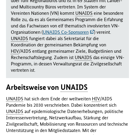
über fünf Regionalbüros und ist in 69 Staaten mit Länder-
f
und Multicountry Büros vertreten. Im System der
ü
Vereinten Nationen (VN) kommt
UNAIDS
eine besondere
r
Rolle zu, da es als Gemeinsames Programm die Erfahrung
G
und das Fachwissen von elf thematisch involvierten VN-
e
Organisationen (
UNAIDS Co-Sponsoren
) vereint.
s
UNAIDS
fungiert dabei als Sekretariat für die
u
Koordination der gemeinsamen Bekämpfung von
n
HIV
/AIDS entlang gemeinsamer Ziele, Budgetlinien und
d
Rechenschaftslegung. Zudem ist
UNAIDS
das einzige VN-
h
Programm, in dessen Verwaltungsrat die Zivilgesellschaft
e
vertreten ist.
i
t
Arbeitsweise von
UNAIDS
(
B
UNAIDS
hat sich dem Ende der weltweiten
HIV
/AIDS
M
Pandemie bis 2030 verschrieben. Dabei konzentriert sich
G
UNAIDS
auf epidemiologische Datenerhebungen, politische
)
Interessenvertretung, Netzwerkaufbau, Stärkung der
Zivilgesellschaft, Mobilisierung von Ressourcen und technische
Unterstützung in den Mitgliedsstaaten. Mit der