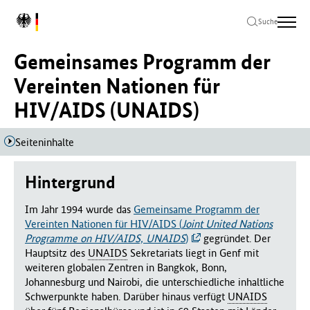
Zum
Zur
Zum
L
Hauptinhalt
Hauptnavigation
Seitenende
Suche
o
springen
springen
springen
g
Gemeinsames Programm der
o
B
Vereinten Nationen für
u
HIV/AIDS (UNAIDS)
n
d
e
Seiteninhalte
s
m
i
Hintergrund
n
i
Im Jahr 1994 wurde das
Gemeinsame Programm der
s
Vereinten Nationen für HIV/AIDS (
Joint United Nations
t
Programme on HIV/AIDS, UNAIDS
)
gegründet. Der
e
Hauptsitz des
UNAIDS
Sekretariats liegt in Genf mit
r
weiteren globalen Zentren in Bangkok, Bonn,
i
Johannesburg und Nairobi, die unterschiedliche inhaltliche
u
Schwerpunkte haben. Darüber hinaus verfügt
UNAIDS
m