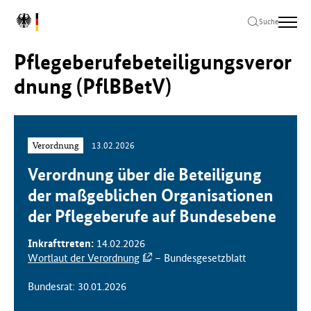
Zum
Zur
Zum
L
Hauptinhalt
Hauptnavigation
Seitenende
Suche
o
springen
springen
springen
g
Pflegeberufebeteiligungsveror
o
B
dnung (PflBBetV)
u
n
d
e
Verordnung
13.02.2026
s
m
Verordnung über die Beteiligung
i
der maßgeblichen Organisationen
n
i
der Pflegeberufe auf Bundesebene
s
t
Inkrafttreten:
14.02.2026
e
Wortlaut der Verordnung
– Bundesgesetzblatt
r
i
Bundesrat: 30.01.2026
u
m