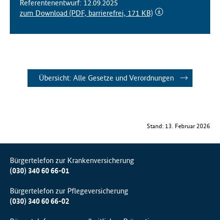
Referentenentwurf: 12.09.2025
f
zum Download
(PDF, barrierefrei, 171 KB)
ü
r
G
e
s
u
Übersicht: Alle Gesetze und Verordnungen
n
d
h
e
i
Stand: 13. Februar 2026
t
(
B
Bürgertelefon zur Krankenversicherung
M
(030) 340 60 66-01
G
)
Bürgertelefon zur Pflegeversicherung
(030) 340 60 66-02