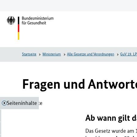
Zum
Zur
Zum
Hauptinhalt
Hauptnavigation
Seitenende
springen
springen
springen
L
o
g
o
B
Startseite
Ministerium
Alle Gesetze und Verordnungen
GuV 19. L
u
n
d
e
Fragen und Antwort
s
m
i
Seiteninhalte
Seiteninhalte
n
i
Ab wann gilt d
s
t
Das Gesetz wurde am 
e