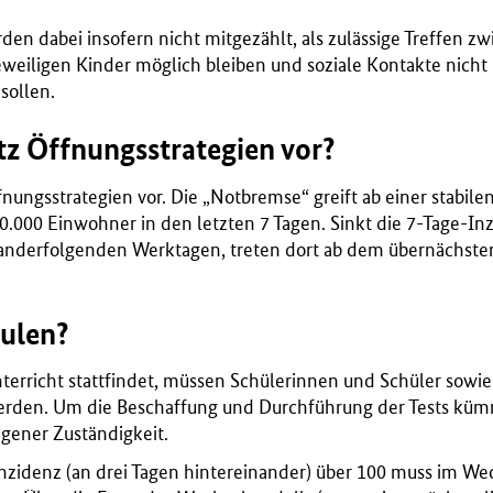
rden dabei insofern nicht mitgezählt, als zulässige Treffen 
jeweiligen Kinder möglich bleiben und soziale Kontakte nich
sollen.
tz Öffnungsstrategien vor?
fnungsstrategien vor. Die „Notbremse“ greift ab einer stabil
.000 Einwohner in den letzten 7 Tagen. Sinkt die 7-Tage-In
nanderfolgenden Werktagen, treten dort ab dem übernächst
hulen?
terricht stattfindet, müssen Schülerinnen und Schüler sowie
rden. Um die Beschaffung und Durchführung der Tests küm
igener Zuständigkeit.
Inzidenz (an drei Tagen hintereinander) über 100 muss im We