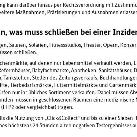
ung kann darüber hinaus per Rechtsverordnung mit Zustimm
weitere Maßnahmen, Präzisierungen und Ausnahmen erlasse
n, was muss schließen bei einer Inzide
gen, Saunen, Solarien, Fitnessstudios, Theater, Opern, Konze
üssen schließen.
henmärkte, auf denen nur Lebensmittel verkauft werden, L
eformhäuser, Babyfachmärkte, Apotheken, Sanitätshäuser, Dr
r, Tankstellen, Stellen des Zeitungsverkaufs, Buchhandlunge
te, Tierbedarfsmärkte, Futtermittelmärkte und Gartenmärk
ürfen nur ihr übliches Sortiment verkaufen. Dabei müssen A
unden müssen in geschlossenen Räumen eine medizinische 
FFP2 oder vergleichbar) tragen.
lls die Nutzung von „Click&Collect“ und bis zu einer Sieben
ines höchstens 24 Stunden alten negativen Testergebnisses 