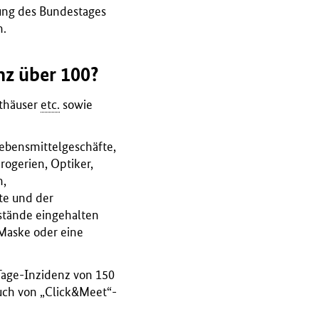
ung des Bundestages
n.
nz über 100?
rthäuser
etc.
sowie
ebensmittelgeschäfte,
ogerien, Optiker,
n,
te und der
bstände eingehalten
Maske oder eine
-Tage-Inzidenz von 150
auch von „Click&Meet“-