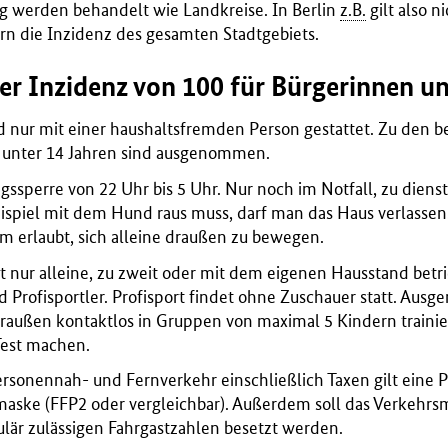
g werden behandelt wie Landkreise. In Berlin
z.B.
gilt also n
rn die Inzidenz des gesamten Stadtgebiets.
ner Inzidenz von 100 für Bürgerinnen u
nd nur mit einer haushaltsfremden Person gestattet. Zu den 
 unter 14 Jahren sind ausgenommen.
ngssperre von 22 Uhr bis 5 Uhr. Nur noch im Notfall, zu dien
piel mit dem Hund raus muss, darf man das Haus verlassen
m erlaubt, sich alleine draußen zu bewegen.
rt nur alleine, zu zweit oder mit dem eigenen Hausstand bet
Profisportler. Profisport findet ohne Zuschauer statt. Aus
draußen kontaktlos in Gruppen von maximal 5 Kindern trainie
Test machen.
rsonennah- und Fernverkehr einschließlich Taxen gilt eine P
aske (FFP2 oder vergleichbar). Außerdem soll das Verkehrsm
ulär zulässigen Fahrgastzahlen besetzt werden.