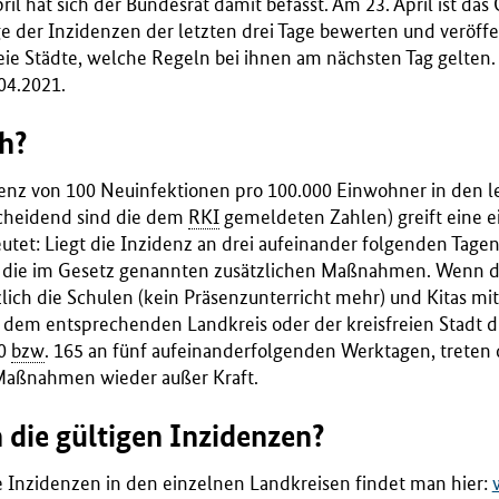
il hat sich der Bundesrat damit befasst. Am 23. April ist das 
e der Inzidenzen der letzten drei Tage bewerten und veröffe
eie Städte, welche Regeln bei ihnen am nächsten Tag gelten. 
04.2021.
ch?
denz von 100 Neuinfektionen pro 100.000 Einwohner in den le
cheidend sind die dem
RKI
gemeldeten Zahlen) greift eine e
tet: Liegt die Inzidenz an drei aufeinander folgenden Tagen
 die im Gesetz genannten zusätzlichen Maßnahmen. Wenn di
tzlich die Schulen (kein Präsenzunterricht mehr) und Kitas m
 dem entsprechenden Landkreis oder der kreisfreien Stadt d
00
bzw
. 165 an fünf aufeinanderfolgenden Werktagen, treten
Maßnahmen wieder außer Kraft.
 die gültigen Inzidenzen?
e Inzidenzen in den einzelnen Landkreisen findet man hier: