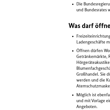
Die Bundesregier
und Bundesrates 
Was darf öffne
Freizeiteinrichtun
Ladengeschäfte m
Öffnen dürfen Woc
Getränkemärkte, R
Hörgeräteakustike
Blumenfachgeschäf
Großhandel. Sie d
werden und die K
Atemschutzmaske (
Möglich ist ebenfa
und mit Vorlage e
Angeboten.