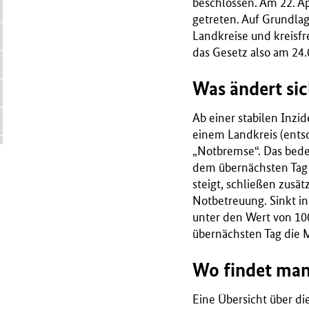
beschlossen. Am 22. Apr
r
getreten. Auf Grundlag
i
Landkreise und kreisfr
u
das Gesetz also am 24.
m
f
Was ändert si
ü
r
Ab einer stabilen Inzi
G
einem Landkreis (ents
e
„Notbremse“. Das bedeu
s
dem übernächsten Tag
u
steigt, schließen zusä
n
Notbetreuung. Sinkt in
d
unter den Wert von 1
h
übernächsten Tag die 
e
i
Wo findet man
t
(
Eine Übersicht über di