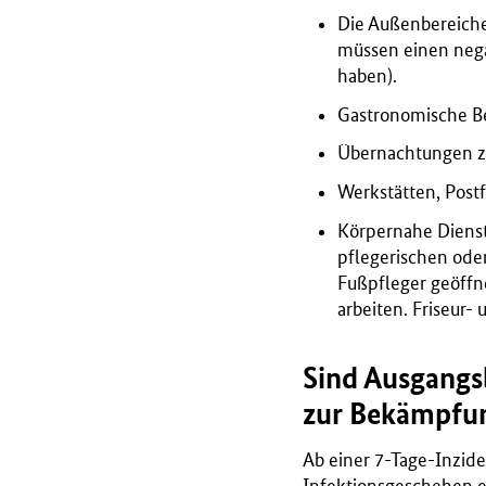
Die Außenbereiche
müssen einen negat
haben).
Gastronomische Be
Übernachtungen zu
Werkstätten, Post
Körpernahe Dienst
pflegerischen ode
Fußpfleger geöffn
arbeiten. Friseur-
Sind Ausgangs
zur Bekämpfu
Ab einer 7-Tage-Inzid