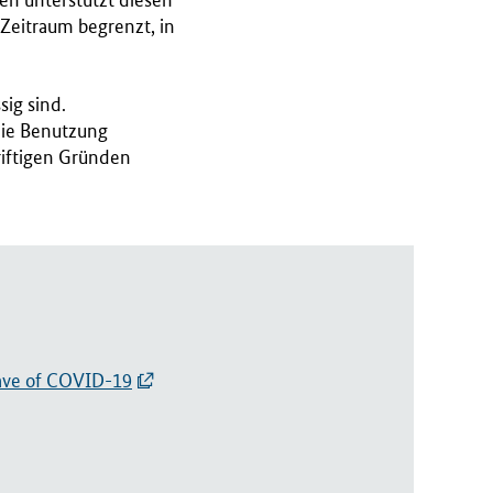
en unterstützt diesen
 Zeitraum begrenzt, in
ig sind.
die Benutzung
riftigen Gründen
wave of COVID-19