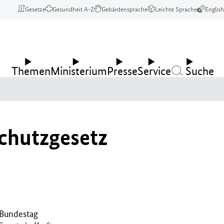
Gesetze
Gesundheit A-Z
Gebärdensprache
Leichte Sprache
English
Themen
Ministerium
Presse
Service
Suche
chutzgesetz
 Bundestag