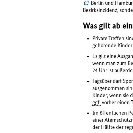
B
. Berlin und Hambur
M
Bezirksinzidenz, sonde
G
)
Was gilt ab ei
Private Treffen si
gehörende Kinder
Es gilt eine Ausga
wenn man zum Beis
24 Uhr ist außerde
Tagsüber darf Spo
ausgenommen sind 
Kinder, wenn sie 
ggf.
vorher einen 
Im öffentlichen Pe
einer Atemschutzm
der Hälfte der reg