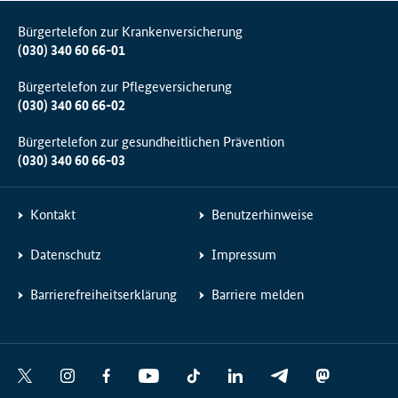
Bürgertelefon zur Krankenversicherung
(030) 340 60 66-01
Bürgertelefon zur Pflegeversicherung
(030) 340 60 66-02
Bürgertelefon zur gesundheitlichen Prävention
(030) 340 60 66-03
Kontakt
Benutzerhinweise
Datenschutz
Impressum
Barrierefreiheitserklärung
Barriere melden
Social
X
I
F
Y
T
L
T
M
Media
n
a
o
i
i
e
a