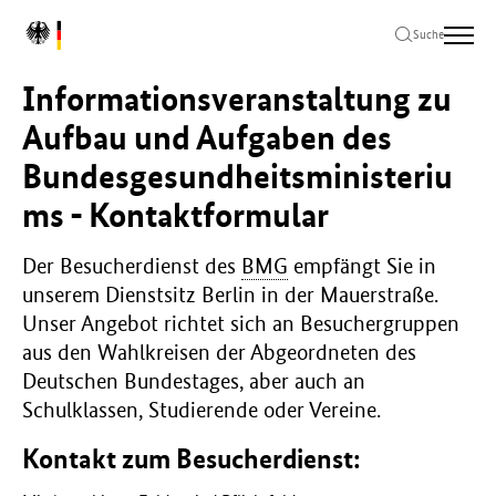
Zum
Zur
Zum
L
Hauptinhalt
Hauptnavigation
Seitenende
Suche
o
springen
springen
springen
g
Informationsveranstaltung zu
o
B
Aufbau und Aufgaben des
u
Bundesgesundheitsministeriu
n
d
ms - Kontaktformular
e
s
m
Der Besucherdienst des
BMG
empfängt Sie in
i
unserem Dienstsitz Berlin in der Mauerstraße.
n
Unser Angebot richtet sich an Besuchergruppen
i
aus den Wahlkreisen der Abgeordneten des
s
Deutschen Bundestages, aber auch an
t
e
Schulklassen, Studierende oder Vereine.
r
i
Kontakt zum Besucherdienst:
u
m