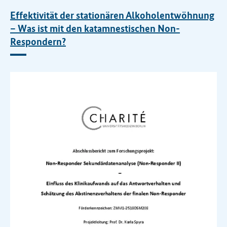
e
Effektivität der stationären Alkoholentwöhnung
n
– Was ist mit den katamnestischen Non-
t
Respondern?
e