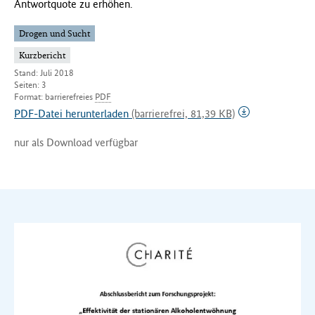
Antwortquote zu erhöhen.
Drogen und Sucht
Kurzbericht
Stand: Juli 2018
Seiten: 3
Format: barrierefreies
PDF
PDF-Datei herunterladen
(barrierefrei, 81,39 KB)
nur als Download verfügbar
A
l
l
e
z