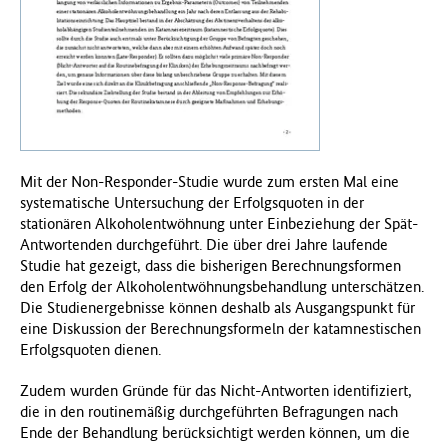
f
ü
r
G
e
s
u
n
Mit der Non-Responder-Studie wurde zum ersten Mal eine
d
systematische Untersuchung der Erfolgsquoten in der
h
stationären Alkoholentwöhnung unter Einbeziehung der Spät-
e
Antwortenden durchgeführt. Die über drei Jahre laufende
i
Studie hat gezeigt, dass die bisherigen Berechnungsformen
t
den Erfolg der Alkoholentwöhnungsbehandlung unterschätzen.
(
Die Studienergebnisse können deshalb als Ausgangspunkt für
B
eine Diskussion der Berechnungsformeln der katamnestischen
M
Erfolgsquoten dienen.
G
)
Zudem wurden Gründe für das Nicht-Antworten identifiziert,
die in den routinemäßig durchgeführten Befragungen nach
Ende der Behandlung berücksichtigt werden können, um die