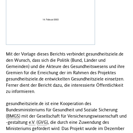
f
ü
r
G
e
s
u
n
Mit der Vorlage dieses Berichts verbindet gesundheitsziele.de
d
den Wunsch, dass sich die Politik (Bund, Länder und
h
Gemeinden) und die Akteure des Gesundheitswesens und ihre
e
Gremien für die Erreichung der im Rahmen des Projektes
i
gesundheitsziele.de entwickelten Gesundheitsziele einsetzen.
t
Ferner dient der Bericht dazu, die interessierte Öffentlichkeit
(
zu informieren.
B
M
gesundheitsziele.de ist eine Kooperation des
G
Bundesministeriums für Gesundheit und Soziale Sicherung
)
(
BMGS
) mit der Gesellschaft für Versicherungswissenschaft und
-gestaltung
e.V.
(
GVG
), die durch eine Zuwendung des
Ministeriums gefördert wird. Das Projekt wurde im Dezember