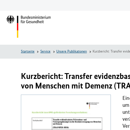
Zum
Zur
Zum
Hauptinhalt
Hauptnavigation
Seitenende
springen
springen
springen
L
o
g
o
B
Startseite
Service
Unsere Publikationen
Kurzbericht: Transfer ev
u
n
d
e
Kurzbericht: Transfer evidenzba
s
von Menschen mit Demenz (T
m
i
Ein
n
um 
i
unt
s
ver
t
Ver
e