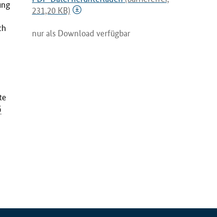
ung
231,20 KB)
ch
nur als Download verfügbar
te
G