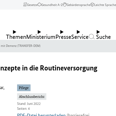
Gesetze
Gesundheit A-Z
Gebärdensprache
Leichte Sprache
Themen
Ministerium
Presse
Service
Suche
chen mit Demenz (TRANSFER-DEM)
onzepte in die Routineversorgung
ar,
Pflege
Abschlussbericht
Stand: Juni 2022
Seiten: 4
PDF-Datei herunterladen
(barrierefrei,