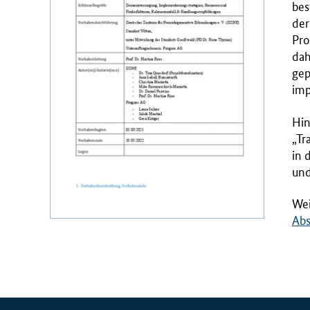
bes
r
der
i
Pro
u
dah
m
gep
f
imp
ü
r
Hin
G
„Tr
e
in 
s
un
u
n
Wei
d
Abs
h
e
i
t
(