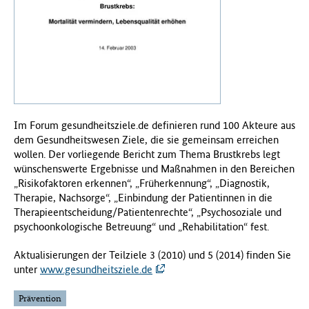
f
ü
r
G
e
s
u
n
Im Forum gesundheitsziele.de definieren rund 100 Akteure aus
d
dem Gesundheitswesen Ziele, die sie gemeinsam erreichen
h
wollen. Der vorliegende Bericht zum Thema Brustkrebs legt
e
wünschenswerte Ergebnisse und Maßnahmen in den Bereichen
i
„Risikofaktoren erkennen“, „Früherkennung“, „Diagnostik,
t
Therapie, Nachsorge“, „Einbindung der Patientinnen in die
(
Therapieentscheidung/Patientenrechte“, „Psychosoziale und
B
psychoonkologische Betreuung“ und „Rehabilitation“ fest.
M
G
Aktualisierungen der Teilziele 3 (2010) und 5 (2014) finden Sie
)
unter
www.gesundheitsziele.de
Prävention