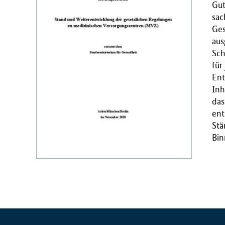
Gut
r
sac
i
Ges
u
aus
m
Sch
f
für
ü
Ent
r
Inh
G
das
e
ent
s
Stä
u
Bin
n
d
h
e
i
t
(