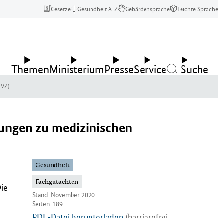
Gesetze
Gesundheit A-Z
Gebärdensprache
Leichte Sprache
Themen
Ministerium
Presse
Service
Suche
MVZ
)
lungen zu medizinischen
Gesundheit
Fachgutachten
Die
Stand: November 2020
Seiten: 189
PDF-Datei herunterladen
(barrierefrei,