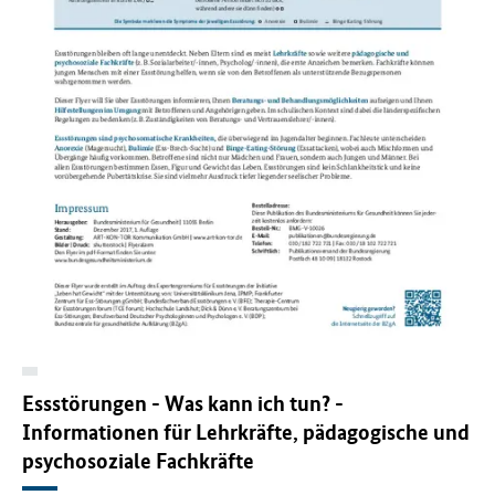
f
ü
r
G
e
s
u
n
d
h
e
i
t
(
B
M
G
Essstörungen - Was kann ich tun? -
)
Informationen für Lehrkräfte, pädagogische und
psychosoziale Fachkräfte