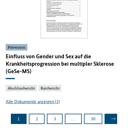
Prävention
Einfluss von Gender und Sex auf die
Krankheitsprogression bei multipler Sklerose
(GeSe-MS)
Abschlussbericht
Kurzbericht
Alle Dokumente anzeigen (2)
Platzhalter weitere Seiten
1
2
3
…
30
Seite
Seite
Seite
Seite
Nächste