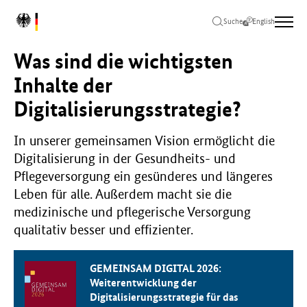
Zum
Zur
Zum
L
Hauptinhalt
Hauptnavigation
Seitenende
Suche
English
o
springen
springen
springen
g
Was sind die wichtigsten
o
B
Inhalte der
u
Digitalisierungsstrategie?
n
d
e
In unserer gemeinsamen Vision ermöglicht die
s
Digitalisierung in der Gesundheits- und
m
Pflegeversorgung ein gesünderes und längeres
i
n
Leben für alle. Außerdem macht sie die
i
medizinische und pflegerische Versorgung
s
qualitativ besser und effizienter.
t
e
r
GEMEINSAM DIGITAL 2026:
i
Weiterentwicklung der
u
Digitalisierungsstrategie für das
m