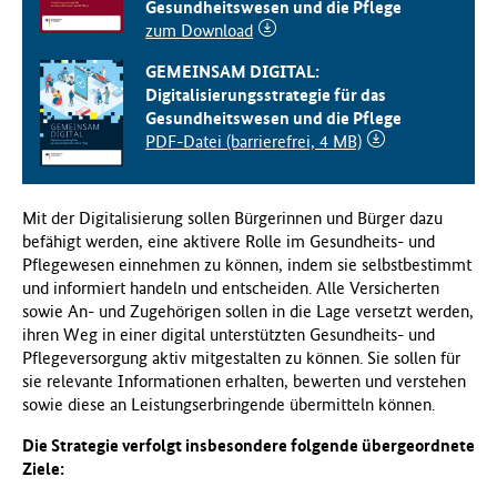
Gesundheitswesen und die Pflege
f
zum Download
ü
r
GEMEINSAM DIGITAL:
G
Digitalisierungsstrategie für das
e
Gesundheitswesen und die Pflege
s
PDF-Datei (barrierefrei, 4 MB)
u
n
d
Mit der Digitalisierung sollen Bürgerinnen und Bürger dazu
h
befähigt werden, eine aktivere Rolle im Gesundheits- und
e
Pflegewesen einnehmen zu können, indem sie selbstbestimmt
i
und informiert handeln und entscheiden. Alle Versicherten
t
sowie An- und Zugehörigen sollen in die Lage versetzt werden,
(
ihren Weg in einer digital unterstützten Gesundheits- und
B
Pflegeversorgung aktiv mitgestalten zu können. Sie sollen für
M
sie relevante Informationen erhalten, bewerten und verstehen
G
sowie diese an Leistungserbringende übermitteln können.
)
Die Strategie verfolgt insbesondere folgende übergeordnete
Ziele: