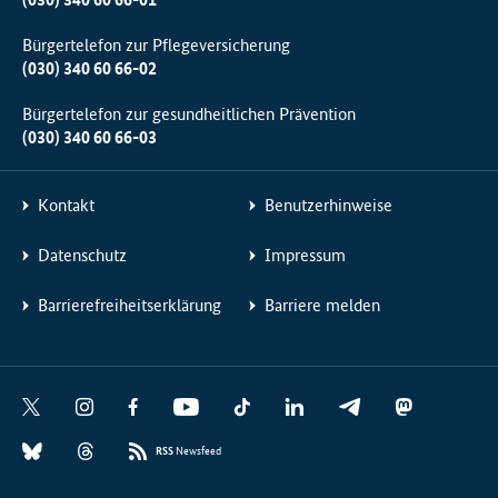
Bürgertelefon zur Pflegeversicherung
(030) 340 60 66-02
Bürgertelefon zur gesundheitlichen Prävention
(030) 340 60 66-03
Kontakt
Benutzerhinweise
Datenschutz
Impressum
Barrierefreiheitserklärung
Barriere melden
Social
X
I
F
Y
T
L
T
M
Media
n
a
o
i
i
e
a
B
T
Links
s
c
u
k
n
l
s
RSS
Newsfeed
l
h
t
e
t
T
k
e
t
u
r
a
b
u
o
e
g
o