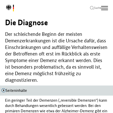
Zum
Zur
Zum
L
Hauptinhalt
Hauptnavigation
Seitenende
Suche
o
springen
springen
springen
g
Die Diagnose
o
B
u
Der schleichende Beginn der meisten
n
Demenzerkrankungen ist die Ursache dafür, dass
d
Einschränkungen und auffällige Verhaltensweisen
e
der Betroffenen oft erst im Rückblick als erste
s
Symptome einer Demenz erkannt werden. Dies
m
i
ist besonders problematisch, da es sinnvoll ist,
n
eine Demenz möglichst frühzeitig zu
i
diagnostizieren.
s
t
Seiteninhalte
e
r
Ein geringer Teil der Demenzen („reversible Demenzen“) kann
i
durch Behandlungen wesentlich gebessert werden. Bei den
u
primären Demenzen wie etwa der Alzheimer-Demenz gibt ein
m