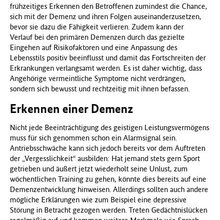
frühzeitiges Erkennen den Betroffenen zumindest die Chance,
f
sich mit der Demenz und ihren Folgen auseinanderzusetzen,
ü
bevor sie dazu die Fähigkeit verlieren. Zudem kann der
r
Verlauf bei den primären Demenzen durch das gezielte
G
Eingehen auf Risikofaktoren und eine Anpassung des
e
Lebensstils positiv beeinflusst und damit das Fortschreiten der
s
Erkrankungen verlangsamt werden. Es ist daher wichtig, dass
u
Angehörige vermeintliche Symptome nicht verdrängen,
n
sondern sich bewusst und rechtzeitig mit ihnen befassen.
d
h
Erkennen einer Demenz
e
i
Nicht jede Beeinträchtigung des geistigen Leistungsvermögens
t
muss für sich genommen schon ein Alarmsignal sein.
(
Antriebsschwäche kann sich jedoch bereits vor dem Auftreten
B
der „Vergesslichkeit“ ausbilden: Hat jemand stets gern Sport
M
getrieben und äußert jetzt wiederholt seine Unlust, zum
G
wöchentlichen Training zu gehen, könnte dies bereits auf eine
)
Demenzentwicklung hinweisen. Allerdings sollten auch andere
mögliche Erklärungen wie zum Beispiel eine depressive
Störung in Betracht gezogen werden. Treten Gedächtnislücken