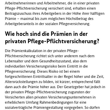
Arbeitnehmerinnen und Arbeitnehmer, die in einer privaten
f
Pflege-Pflichtversicherung versichert sind, erhalten einen
ü
Beitragszuschuss ihres Arbeitgebers in der Höhe ihrer hälftigen
r
Prämie – maximal bis zum möglichen Höchstbetrag des
G
Arbeitgeberanteils in der sozialen Pflegeversicherung.
e
s
Wie hoch sind die Prämien in der
u
privaten Pflege-Pflichtversicherung?
n
d
Die Prämienkalkulation in der privaten Pflege-
h
Pflichtversicherung richtet sich unter anderem nach dem
e
Lebensalter und dem Gesundheitszustand, also dem
i
individuellen Versicherungsrisiko beim Eintritt in die
t
Pflegeversicherung. Dieses Risiko ist bei einem
(
fortgeschrittenen Eintrittsalter in der Regel höher und die Zeit,
B
Altersrückstellungen zu bilden, ist kürzer; entsprechend fällt
M
dann auch die Prämie höher aus. Der Gesetzgeber hat jedoch in
G
der privaten Pflege-Pflichtversicherung zugunsten der
)
Versicherten allen privaten Versicherungsunternehmen in
erheblichem Umfang Rahmenbedingungen für eine
sozialverträgliche Prämiengestaltung vorgegeben. So dürfen