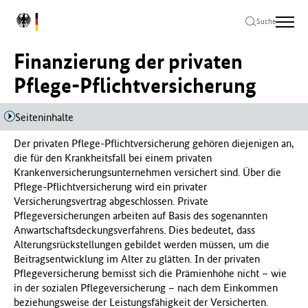
Zum
Zur
Zum
L
Hauptinhalt
Hauptnavigation
Seitenende
Suche
o
springen
springen
springen
g
Finanzierung der privaten
o
B
Pflege-Pflichtversicherung
u
n
Seiteninhalte
d
e
Der privaten Pflege-Pflichtversicherung gehören diejenigen an,
s
die für den Krankheitsfall bei einem privaten
m
Krankenversicherungsunternehmen versichert sind. Über die
i
Pflege-Pflichtversicherung wird ein privater
n
Versicherungsvertrag abgeschlossen. Private
i
Pflegeversicherungen arbeiten auf Basis des sogenannten
s
Anwartschaftsdeckungsverfahrens. Dies bedeutet, dass
t
Alterungsrückstellungen gebildet werden müssen, um die
e
Beitragsentwicklung im Alter zu glätten. In der privaten
r
Pflegeversicherung bemisst sich die Prämienhöhe nicht – wie
i
in der sozialen Pflegeversicherung – nach dem Einkommen
u
beziehungsweise der Leistungsfähigkeit der Versicherten.
m