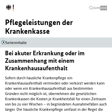
Zum
Zur
Zum
L
Hauptinhalt
Hauptnavigation
Seitenende
Suche
o
springen
springen
springen
g
Pflegeleistungen der
o
B
Krankenkasse
u
n
Seiteninhalte
d
e
Bei akuter Erkrankung oder im
s
m
Zusammenhang mit einem
i
Krankenhausaufenthalt
n
i
Sofern durch häusliche Krankenpflege ein
s
Krankenhausaufenthalt vermieden oder verkürzt werden kann
t
oder wenn ein Krankenhausaufenthalt aus bestimmten
e
Gründen nicht möglich ist, übernehmen die gesetzlichen
r
Krankenkassen die Kosten je Krankheitsfall für einen Zeitraum
i
von bis zu vier Wochen – in begründeten Ausnahmefällen auch
u
länger. Die häusliche Krankenpflege umfasst in der Regel die
m