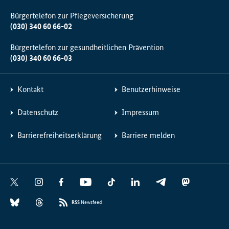
Bürgertelefon zur Pflegeversicherung
(030) 340 60 66-02
Bürgertelefon zur gesundheitlichen Prävention
(030) 340 60 66-03
Kontakt
Benutzerhinweise
Datenschutz
Impressum
Barrierefreiheitserklärung
Barriere melden
Social
X
I
F
Y
T
L
T
M
Media
n
a
o
i
i
e
a
B
T
Links
s
c
u
k
n
l
s
RSS
Newsfeed
l
h
t
e
t
T
k
e
t
u
r
a
b
u
o
e
g
o