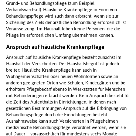
Grund- und Behandlungspflege (zum Beispiel
f
Verbandswechsel). Häusliche Krankenpflege in Form von
ü
Behandlungspflege wird auch dann erbracht, wenn sie zur
r
Sicherung des Ziels der ärztlichen Behandlung erforderlich ist.
G
Voraussetzung: Im Haushalt leben keine Personen, die die
e
Pflege im erforderlichen Umfang übernehmen können.
s
u
Anspruch auf häusliche Krankenpflege
n
Anspruch auf häusliche Krankenpflege besteht zunächst im
d
Haushalt der Versicherten. Der Haushaltsbegriff ist jedoch
h
breiter: Häusliche Krankenpflege kann auch in
e
Wohngemeinschaften oder neuen Wohnformen sowie an
i
anderen geeigneten Orten wie Schulen, Kindergärten und bei
t
erhöhtem Pflegebedarf ebenso in Werkstätten für Menschen
(
mit Behinderungen erbracht werden. Kein Anspruch besteht für
B
die Zeit des Aufenthalts in Einrichtungen, in denen nach
M
gesetzlichen Bestimmungen Anspruch auf die Erbringung von
G
Behandlungspflege durch die Einrichtungen besteht.
)
Ausnahmsweise kann auch Versicherten in Pflegeheimen
medizinische Behandlungspflege verordnet werden, wenn sie
auf Dauer – voraussichtlich für mindestens sechs Monate –