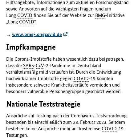
Hilfsangebote, Informationen zum aktuellen Forschungsstand
f
sowie Antworten auf die wichtigsten Fragen rund um
ü
Long
COVID
finden Sie auf der Website zur
BMG
-Initiative
r
„Long
COVID
“.
G
e
→
www.bmg-longcovid.de
s
u
Impfkampagne
n
d
Die Corona-Impfstoffe haben wesentlich dazu beigetragen,
h
dass die
SARS
-
CoV
-2-Pandemie in Deutschland
e
verhältnismäßig mild verlaufen ist. Durch die Entwicklung
i
hochwirksamer Impfstoffe gegen
COVID
-19 konnten
t
insbesondere schwere Krankheitsverläufe vermieden und
(
besonders vulnerable Personengruppen geschützt werden.
B
Nationale Teststrategie
M
G
Ansprüche auf Testung nach der Coronavirus-Testverordnung
)
bestanden bis einschließlich zum 28. Februar 2023. Seitdem
bestehen keine Ansprüche mehr auf kostenlose
COVID
-19-
Testungen.