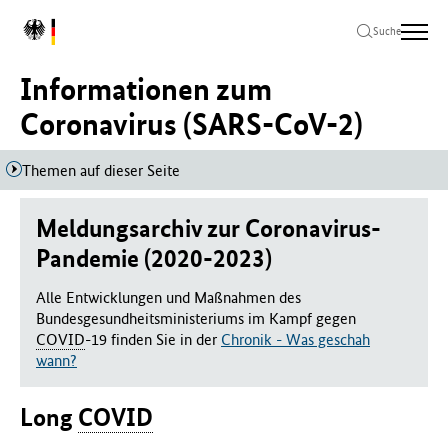
Zum
Zur
Zum
L
Hauptinhalt
Hauptnavigation
Seitenende
Suche
o
springen
springen
springen
g
Informationen zum
o
B
Coronavirus (SARS-CoV-2)
u
n
Themen auf dieser Seite
d
e
s
Meldungsarchiv zur Coronavirus-
m
Pandemie (2020-2023)
i
n
Alle Entwicklungen und Maßnahmen des
i
Bundesgesundheitsministeriums im Kampf gegen
s
COVID
-19 finden Sie in der
Chronik - Was geschah
t
wann?
e
r
i
Long
COVID
u
m