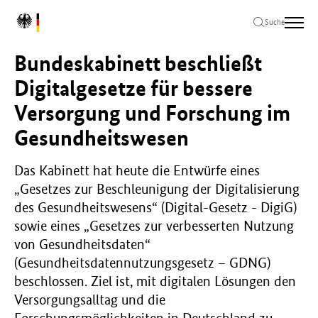
Zum
Zur
Zum
L
Hauptinhalt
Hauptnavigation
Seitenende
Suche
o
springen
springen
springen
g
Bundeskabinett beschließt
o
B
Digitalgesetze für bessere
u
Versorgung und Forschung im
n
d
Gesundheitswesen
e
s
m
Das Kabinett hat heute die Entwürfe eines
i
„Gesetzes zur Beschleunigung der Digitalisierung
n
des Gesundheitswesens“ (Digital-Gesetz - DigiG)
i
sowie eines „Gesetzes zur verbesserten Nutzung
s
von Gesundheitsdaten“
t
e
(Gesundheitsdatennutzungsgesetz – GDNG)
r
beschlossen. Ziel ist, mit digitalen Lösungen den
i
Versorgungsalltag und die
u
m