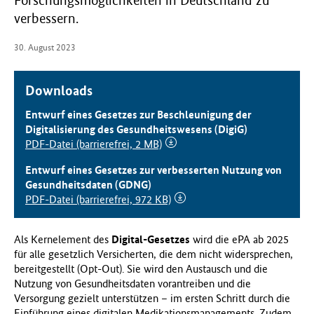
Forschungsmöglichkeiten in Deutschland zu
f
verbessern.
ü
r
30. August 2023
G
e
s
Downloads
u
Entwurf eines Gesetzes zur Beschleunigung der
n
Digitalisierung des Gesundheitswesens (DigiG)
d
PDF-Datei (barrierefrei, 2 MB)
h
e
Entwurf eines Gesetzes zur verbesserten Nutzung von
i
Gesundheitsdaten (GDNG)
t
PDF-Datei (barrierefrei, 972 KB)
(
B
M
Als Kernelement des
Digital-Gesetzes
wird die ePA ab 2025
G
für alle gesetzlich Versicherten, die dem nicht widersprechen,
)
bereitgestellt (Opt-Out). Sie wird den Austausch und die
Nutzung von Gesundheitsdaten vorantreiben und die
Versorgung gezielt unterstützen – im ersten Schritt durch die
Einführung eines digitalen Medikationsmanagements. Zudem