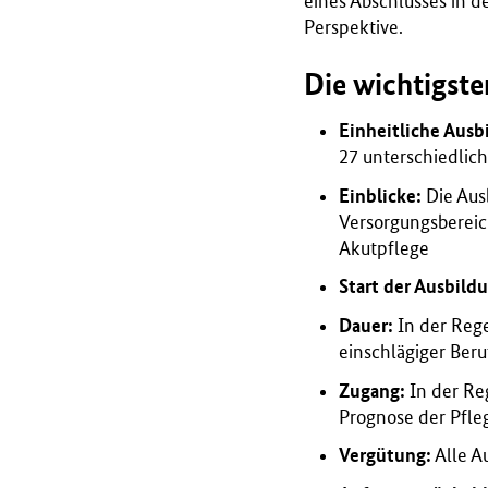
eines Abschlusses in d
Perspektive.
Die wichtigst
Einheitliche Ausb
27 unterschiedlic
Einblicke:
Die Ausb
Versorgungsbereic
Akutpflege
Start der Ausbild
Dauer:
In der Rege
einschlägiger Ber
Zugang:
In der Re
Prognose der Pfle
Vergütung:
Alle A