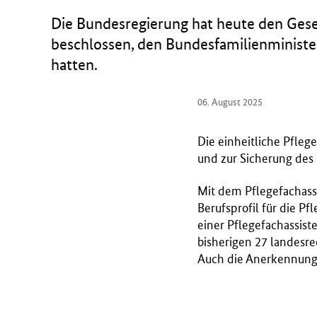
r
Die Bundesregierung hat heute den Gese
i
beschlossen, den Bundesfamilienministe
u
hatten.
m
f
ü
06. August 2025
r
G
Die einheitliche Pfleg
e
und zur Sicherung des 
s
u
Mit dem Pflegefachassi
n
Berufsprofil für die P
d
einer Pflegefachassist
h
bisherigen 27 landesre
e
Auch die Anerkennung a
i
t
(