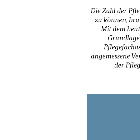
B
M
Die Zahl der Pfl
G
zu können, bra
)
Mit dem heut
Grundlage 
Pflegefachas
angemessene Ver
der Pfle