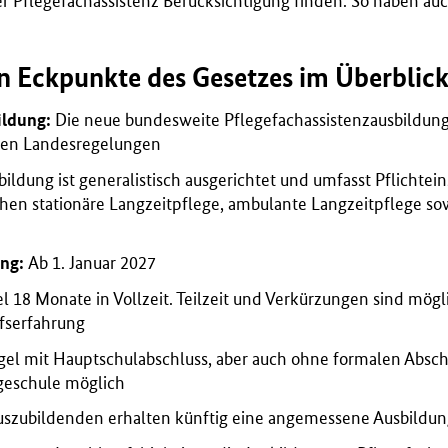
er Pflegefachassistenz Berücksichtigung finden. So haben au
en Eckpunkte des Gesetzes im Überblic
ildung:
Die neue bundesweite Pflegefachassistenzausbildung 
hen Landesregelungen
ildung ist generalistisch ausgerichtet und umfasst Pflichtei
hen stationäre Langzeitpflege, ambulante Langzeitpflege sow
ung:
Ab 1. Januar 2027
l 18 Monate in Vollzeit. Teilzeit und Verkürzungen sind mögl
ufserfahrung
gel mit Hauptschulabschluss, aber auch ohne formalen Abschl
geschule möglich
uszubildenden erhalten künftig eine angemessene Ausbildu