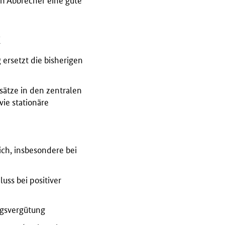
ch Abbrecher eine gute
k
ersetzt die bisherigen
nsätze in den zentralen
ie stationäre
ich, insbesondere bei
uss bei positiver
ngsvergütung