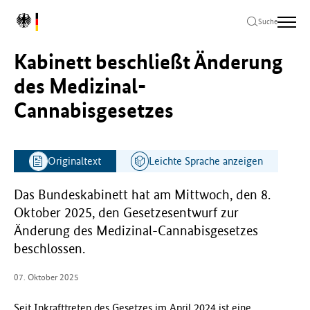
Zum
Zur
Zum
L
Hauptinhalt
Hauptnavigation
Seitenende
Suche
o
springen
springen
springen
g
Kabinett beschließt Änderung
o
B
des Medizinal-
u
Cannabisgesetzes
n
d
e
s
Originaltext
Leichte Sprache anzeigen
m
i
n
Das Bundeskabinett hat am Mittwoch, den 8.
i
Oktober 2025, den Gesetzesentwurf zur
s
Änderung des Medizinal-Cannabisgesetzes
t
beschlossen.
e
r
07. Oktober 2025
i
u
Seit Inkrafttreten des Gesetzes im April 2024 ist eine
m