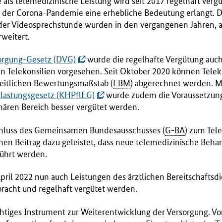
als telemedizinische Leistung wird seit 2017 regelhaft vergüt
der Corona-Pandemie eine erhebliche Bedeutung erlangt. D
der Videosprechstunde wurden in den vergangenen Jahren, a
weitert.
sorgung-Gesetz (DVG)
wurde die regelhafte Vergütung auc
n Telekonsilien vorgesehen. Seit Oktober 2020 können Telek
eitlichen Bewertungsmaßstab (
EBM
) abgerechnet werden. 
lastungsgesetz (KHPflEG)
wurde zudem die Voraussetzung
onären Bereich besser vergütet werden.
chluss des Gemeinsamen Bundesausschusses (
G-BA
) zum Tel
inen Beitrag dazu geleistet, dass neue telemedizinische Beh
ührt werden.
April 2022 nun auch Leistungen des ärztlichen Bereitschaftsdi
racht und regelhaft vergütet werden.
chtiges Instrument zur Weiterentwicklung der Versorgung. V