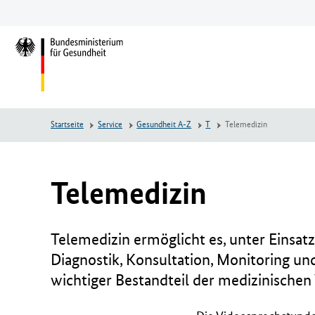
Zum
Zur
Zum
Hauptinhalt
Hauptnavigation
Seitenende
springen
springen
springen
L
o
g
o
B
Startseite
Service
Gesundheit A-Z
T
Telemedizin
u
n
d
e
Telemedizin
s
m
i
Telemedizin ermöglicht es, unter Einsa
n
Diagnostik, Konsultation, Monitoring un
i
wichtiger Bestandteil der medizinischen
s
t
e