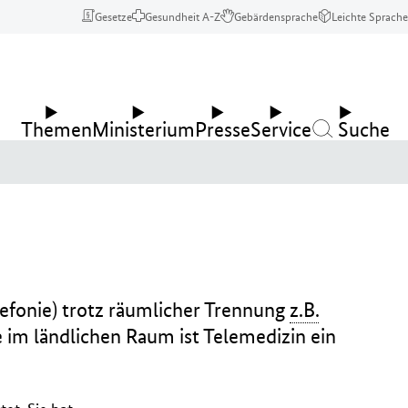
Gesetze
Gesundheit A-Z
Gebärdensprache
Leichte Sprache
Themen
Ministerium
Presse
Service
Suche
efonie) trotz räumlicher Trennung
z.B.
 im ländlichen Raum ist Telemedizin ein