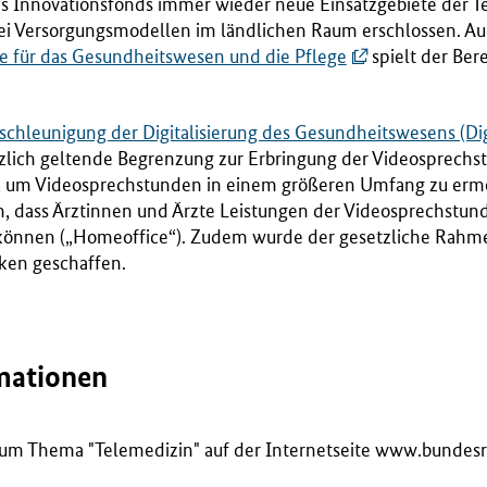
Innovationsfonds immer wieder neue Einsatzgebiete der T
ei Versorgungsmodellen im ländlichen Raum erschlossen. A
gie für das Gesundheitswesen und die Pflege
spielt der Ber
schleunigung der Digitalisierung des Gesundheitswesens (Dig
tzlich geltende Begrenzung zur Erbringung der Videosprech
ert, um Videosprechstunden in einem größeren Umfang zu erm
n, dass Ärztinnen und Ärzte Leistungen der Videosprechstun
können („Homeoffice“). Zudem wurde der gesetzliche Rahmen 
ken geschaffen.
mationen
um Thema "Telemedizin" auf der Internetseite www.bundesr