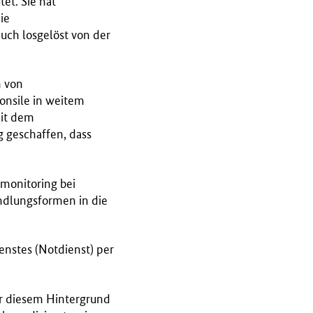
et. Sie hat
ie
uch losgelöst von der
h von
onsile in weitem
Mit dem
 geschaffen, dass
emonitoring bei
andlungsformen in die
enstes (Notdienst) per
or diesem Hintergrund