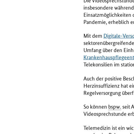
Die Videosprechstunde 
r
insbesondere während 
i
Einsatzmöglichkeiten 
u
Pandemie, erheblich er
m
f
Mit dem
Digitale-Ver
ü
sektorenübergreifende
r
Umfang über den Einh
G
Krankenhauspflegeent
e
Telekonsilien im stati
s
Auch der positive Bes
u
Herzinsuffizienz hat e
n
Regelversorgung überf
d
h
So können
bspw.
seit 
e
Videosprechstunde erb
i
t
Telemedizin ist ein wi
(