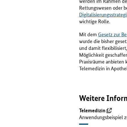
werden im Rahmen des 
B
Rettungswesen oder b
M
Digitalisierungsstrate
G
wichtige Rolle.
)
Mit dem
Gesetz zur Be
wurde die bisher gese
und damit flexibilisi
Möglichkeit geschaffe
Praxisräume anbieten 
Telemedizin in Apothe
Weitere Infor
Telemedizin
Anwendungsbeispiel z