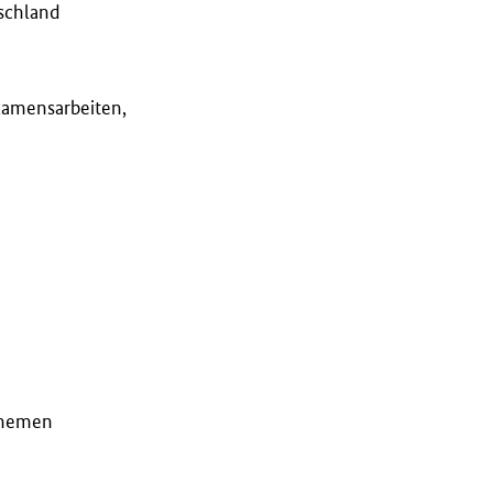
schland
Examensarbeiten,
 Themen