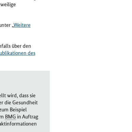
eweilige
nter „
Weitere
falls über den
ublikationen des
lt wird, dass sie
er die Gesundheit
zum Beispiel
vom
BMG
in Auftrag
taktinformationen