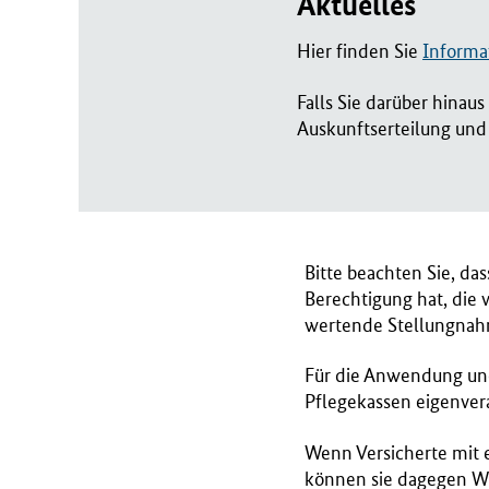
Aktuelles
B
M
Hier finden Sie
Informa
G
)
Falls Sie darüber hinau
Auskunftserteilung und 
Bitte beachten Sie, da
Berechtigung hat, die
wertende Stellungna
Für die Anwendung und
Pflegekassen eigenvera
Wenn Versicherte mit 
können sie dagegen Wi