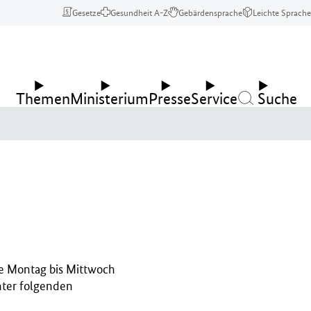
Gesetze
Gesundheit A-Z
Gebärdensprache
Leichte Sprache
Themen
Ministerium
Presse
Service
Suche
ie Montag bis Mittwoch
nter folgenden