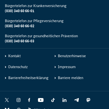
Bürgertelefon zur Krankenversicherung
(030) 340 60 66-01
Bürgertelefon zur Pflegeversicherung
(030) 340 60 66-02
Bürgertelefon zur gesundheitlichen Prävention
(030) 340 60 66-03
Kontakt
Benutzerhinweise
Datenschutz
Impressum
Barrierefreiheitserklärung
Barriere melden
Social
X
I
F
Y
T
L
T
M
Media
n
a
o
i
i
e
a
B
T
Links
s
c
u
k
n
l
s