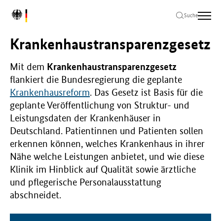
Zum
Zur
Zum
L
Hauptinhalt
Hauptnavigation
Seitenende
Suche
o
springen
springen
springen
g
Krankenhaustransparenzgesetz
o
B
u
Mit dem
Krankenhaustransparenzgesetz
n
flankiert die Bundesregierung die geplante
d
Krankenhausreform
. Das Gesetz ist Basis für die
e
geplante Veröffentlichung von Struktur- und
s
Leistungsdaten der Krankenhäuser in
m
i
Deutschland. Patientinnen und Patienten sollen
n
erkennen können, welches Krankenhaus in ihrer
i
Nähe welche Leistungen anbietet, und wie diese
s
Klinik im Hinblick auf Qualität sowie ärztliche
t
e
und pflegerische Personalausstattung
r
abschneidet.
i
u
m