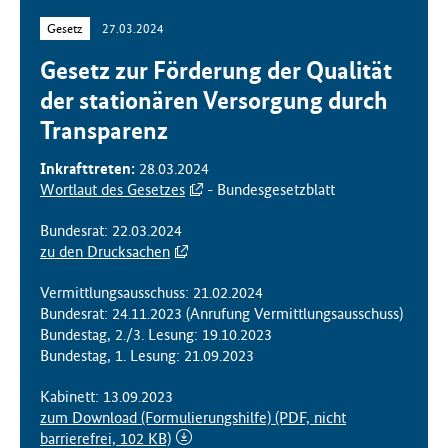
f
Gesetz
27.03.2024
ü
r
Gesetz zur Förderung der Qualität
G
der stationären Versorgung durch
e
Transparenz
s
u
n
Inkrafttreten:
28.03.2024
d
Wortlaut des Gesetzes
- Bundesgesetzblatt
h
e
Bundesrat: 22.03.2024
i
zu den Drucksachen
t
Vermittlungsausschuss: 21.02.2024
(
Bundesrat: 24.11.2023 (Anrufung Vermittlungsausschuss)
B
Bundestag, 2./3. Lesung: 19.10.2023
M
Bundestag, 1. Lesung: 21.09.2023
G
)
Kabinett: 13.09.2023
zum Download (Formulierungshilfe)
(PDF, nicht
barrierefrei, 102 KB)