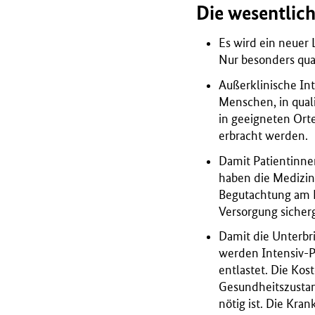
B
Die wesentlic
M
G
Es wird ein neuer 
)
Nur besonders qual
Außerklinische Int
Menschen, in qual
in geeigneten Ort
erbracht werden.
Damit Patientinnen
haben die Medizin
Begutachtung am L
Versorgung sicher
Damit die Unterbri
werden Intensiv-P
entlastet. Die Ko
Gesundheitszustan
nötig ist. Die Kra