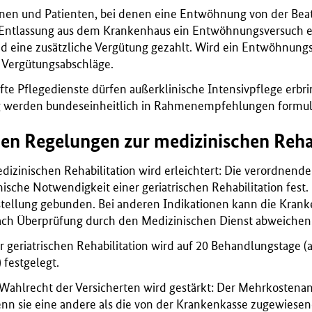
innen und Patienten, bei denen eine Entwöhnung von der Be
or Entlassung aus dem Krankenhaus ein Entwöhnungsversuch 
nd eine zusätzliche Vergütung gezahlt. Wird ein Entwöhnung
n Vergütungsabschläge.
üfte Pflegedienste dürfen außerklinische Intensivpflege er
g werden bundeseinheitlich in Rahmenempfehlungen formuli
hen Regelungen zur medizinischen Reha
dizinischen Rehabilitation wird erleichtert: Die verordnend
nische Notwendigkeit einer geriatrischen Rehabilitation fest
tstellung gebunden. Bei anderen Indikationen kann die Kran
ch Überprüfung durch den Medizinischen Dienst abweichen
r geriatrischen Rehabilitation wird auf 20 Behandlungstage 
 festgelegt.
ahlrecht der Versicherten wird gestärkt: Der Mehrkostenant
nn sie eine andere als die von der Krankenkasse zugewiese