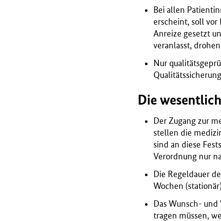
Bei allen Patient
erscheint, soll v
Anreize gesetzt u
veranlasst, drohe
Nur qualitätsgepr
Qualitätssicherun
Die wesentlic
Der Zugang zur me
stellen die medizi
sind an diese Fes
Verordnung nur na
Die Regeldauer de
Wochen (stationär)
Das Wunsch- und W
tragen müssen, we