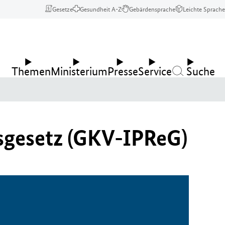
Gesetze
Gesundheit A-Z
Gebärdensprache
Leichte Sprache
Themen
Ministerium
Presse
Service
Suche
gsgesetz (GKV-IPReG)