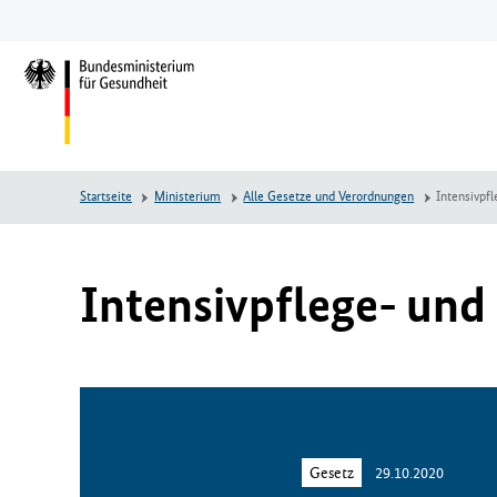
Zum
Zur
Zum
Hauptinhalt
Hauptnavigation
Seitenende
springen
springen
springen
L
o
g
o
B
Startseite
Ministerium
Alle Gesetze und Verordnungen
Intensivpfl
u
n
d
e
Intensivpflege- und
s
m
i
n
i
s
t
Gesetz
29.10.2020
e