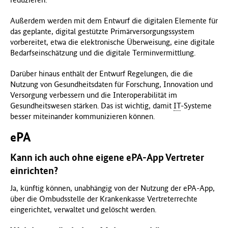
f
Außerdem werden mit dem Entwurf die digitalen Elemente für
ü
das geplante, digital gestützte Primärversorgungssystem
r
vorbereitet, etwa die elektronische Überweisung, eine digitale
G
Bedarfseinschätzung und die digitale Terminvermittlung.
e
s
Darüber hinaus enthält der Entwurf Regelungen, die die
u
Nutzung von Gesundheitsdaten für Forschung, Innovation und
n
Versorgung verbessern und die Interoperabilität im
d
Gesundheitswesen stärken. Das ist wichtig, damit
IT
-Systeme
h
besser miteinander kommunizieren können.
e
i
ePA
t
(
Kann ich auch ohne eigene ePA-App Vertreter
B
einrichten?
M
G
Ja, künftig können, unabhängig von der Nutzung der ePA-App,
)
über die Ombudsstelle der Krankenkasse Vertreterrechte
eingerichtet, verwaltet und gelöscht werden.