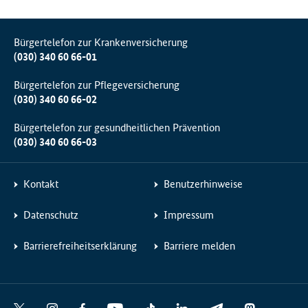
Bürgertelefon zur Krankenversicherung
(030) 340 60 66-01
Bürgertelefon zur Pflegeversicherung
(030) 340 60 66-02
Bürgertelefon zur gesundheitlichen Prävention
(030) 340 60 66-03
Kontakt
Benutzerhinweise
Datenschutz
Impressum
Barrierefreiheitserklärung
Barriere melden
Social
X
I
F
Y
T
L
T
M