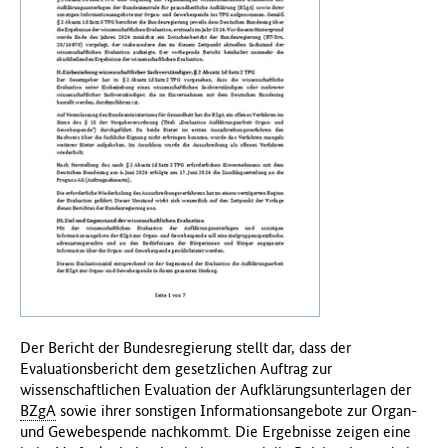
f
ü
r
G
e
s
u
n
d
h
e
i
t
(
B
M
Der Bericht der Bundesregierung stellt dar, dass der
G
Evaluationsbericht dem gesetzlichen Auftrag zur
)
wissenschaftlichen Evaluation der Aufklärungsunterlagen der
BZgA
sowie ihrer sonstigen Informationsangebote zur Organ-
und Gewebespende nachkommt. Die Ergebnisse zeigen eine