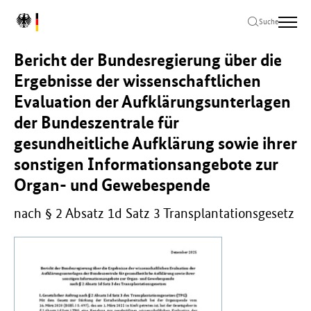
Zum
Zur
Zum
L
Hauptinhalt
Hauptnavigation
Seitenende
Suche
o
springen
springen
springen
g
Bericht der Bundesregierung über die
o
B
Ergebnisse der wissenschaftlichen
u
Evaluation der Aufklärungsunterlagen
n
der Bundeszentrale für
d
e
gesundheitliche Aufklärung sowie ihrer
s
sonstigen Informationsangebote zur
m
i
Organ- und Gewebespende
n
i
nach § 2 Absatz 1d Satz 3 Transplantationsgesetz
s
t
e
r
i
u
m