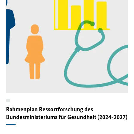
f
ü
r
G
e
s
u
n
d
h
e
i
t
(
B
M
G
Rahmenplan Ressortforschung des
)
Bundesministeriums für Gesundheit (2024-2027)