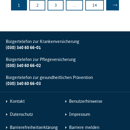
Platzhalter weitere Seiten
1
2
3
…
14
Seite
Seite
Seite
Seite
Nächste
Bürgertelefon zur Krankenversicherung
(030) 340 60 66-01
Bürgertelefon zur Pflegeversicherung
(030) 340 60 66-02
Bürgertelefon zur gesundheitlichen Prävention
(030) 340 60 66-03
Kontakt
Benutzerhinweise
Datenschutz
Impressum
Barrierefreiheitserklärung
Barriere melden