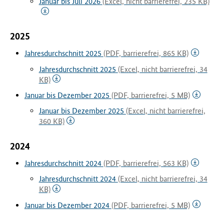
Januar bis Juli 2026
(Excel, nicht barrierefrei, 235 KB)
f
ü
r
2025
G
e
Jahresdurchschnitt 2025
(PDF, barrierefrei, 865 KB)
s
Jahresdurchschnitt 2025
(Excel, nicht barrierefrei, 34
u
KB)
n
d
Januar bis Dezember 2025
(PDF, barrierefrei, 5 MB)
h
Januar bis Dezember 2025
(Excel, nicht barrierefrei,
e
360 KB)
i
t
2024
(
B
Jahresdurchschnitt 2024
(PDF, barrierefrei, 563 KB)
M
G
Jahresdurchschnitt 2024
(Excel, nicht barrierefrei, 34
)
KB)
Januar bis Dezember 2024
(PDF, barrierefrei, 5 MB)