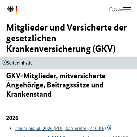
Zum
Zur
Zum
L
Hauptinhalt
Hauptnavigation
Seitenende
Suche
o
springen
springen
springen
g
Mitglieder und Versicherte der
o
B
gesetzlichen
u
Krankenversicherung (GKV)
n
d
e
Seiteninhalte
s
m
GKV
-Mitglieder, mitversicherte
i
Angehörige, Beitragssätze und
n
i
Krankenstand
s
t
e
2026
r
i
Januar bis Juli 2026
(PDF, barrierefrei, 410 KB)
u
m