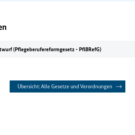
en
wurf (Pflegeberufereformgesetz - PflBRefG)
Übersicht: Alle Gesetze und Verordnungen