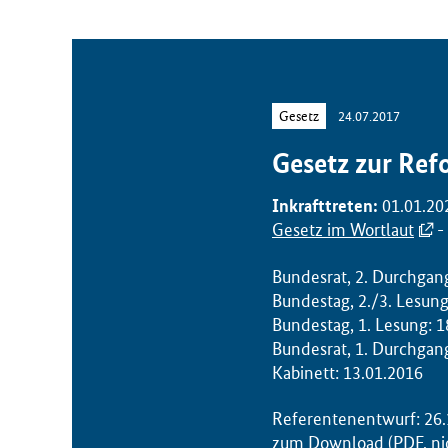
r
i
u
m
Gesetz
24.07.2017
f
ü
Gesetz zur Ref
r
G
Inkrafttreten:
01.01.20
e
Gesetz im Wortlaut
-
s
u
Bundesrat, 2. Durchgan
n
Bundestag, 2./3. Lesung
d
Bundestag, 1. Lesung: 1
h
Bundesrat, 1. Durchgan
e
Kabinett: 13.01.2016
i
t
Referentenentwurf: 26.
(
zum Download
(PDF, ni