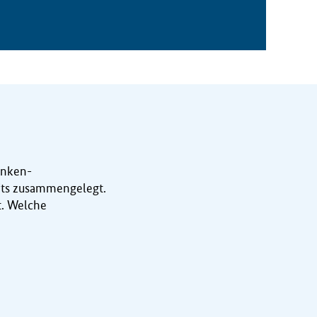
anken-
eits zusammengelegt.
t. Welche