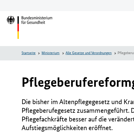
Zum
Zur
Zum
Hauptinhalt
Hauptnavigation
Seitenende
springen
springen
springen
L
o
g
o
B
Startseite
Ministerium
Alle Gesetze und Verordnungen
Pflegeberu
u
n
d
e
Pflegeberufereformg
s
m
i
Die bisher im Altenpflegegesetz und Kr
n
Pflegeberufegesetz zusammengeführt. Da
i
Pflegefachkräfte besser auf die verände
s
t
Aufstiegsmöglichkeiten eröffnet.
e