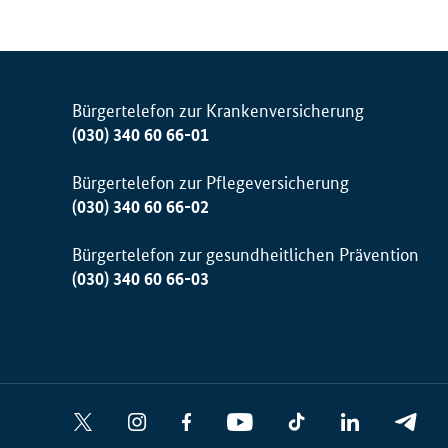
Bürgertelefon zur Krankenversicherung
(030) 340 60 66-01
Bürgertelefon zur Pflegeversicherung
(030) 340 60 66-02
Bürgertelefon zur gesundheitlichen Prävention
(030) 340 60 66-03
Social
X
I
F
Y
T
L
T
Media
n
a
o
i
i
e