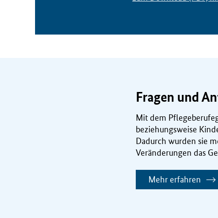
B
M
G
)
Fragen und An
Mit dem Pflegeberufeg
beziehungsweise Kinde
Dadurch wurden sie mo
Veränderungen das Ges
Mehr erfahren