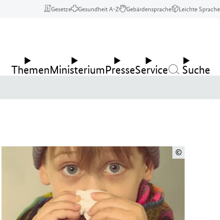
Gesetze
Gesundheit A-Z
Gebärdensprache
Leichte Sprache
Themen
Ministerium
Presse
Service
Suche
©