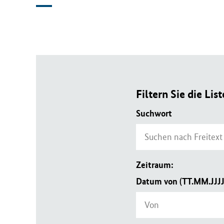
B
M
G
)
Filtern Sie die List
Suchwort
Zeitraum:
Datum von (TT.MM.JJJJ