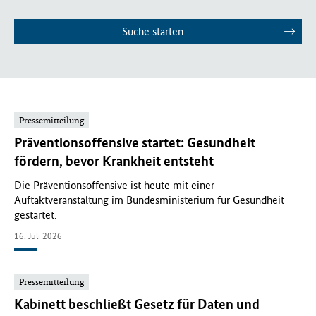
f
ü
Suche starten
r
G
e
s
u
n
Pressemitteilung
d
Präventionsoffensive startet: Gesundheit
h
fördern, bevor Krankheit entsteht
e
i
Die Präventionsoffensive ist heute mit einer
t
Auftaktveranstaltung im Bundesministerium für Gesundheit
(
gestartet.
B
M
16. Juli 2026
G
)
Pressemitteilung
Kabinett beschließt Gesetz für Daten und