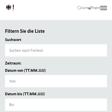
Zum
Zur
Zum
L
Hauptinhalt
Hauptnavigation
Seitenende
Suche
English
o
springen
springen
springen
g
o
B
Filtern Sie die Liste
u
n
Suchwort
d
e
s
m
Zeitraum:
i
n
Datum von (TT.MM.JJJJ)
i
s
t
e
Datum bis (TT.MM.JJJJ)
r
i
u
m