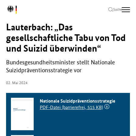
Zum
Zur
Zum
L
Hauptinhalt
Hauptnavigation
Seitenende
Suche
o
springen
springen
springen
g
Lauterbach: „Das
o
B
gesellschaftliche Tabu von Tod
u
und Suizid überwinden“
n
d
e
Bundesgesundheitsminister stellt Nationale
s
Suizidpräventionsstrategie vor
m
i
02. Mai 2024
n
i
s
Nationale Suizidpräventionsstrategie
t
PDF-Datei (barrierefrei, 515 KB)
e
r
i
u
m