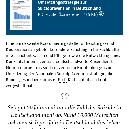
Umsetzungsstrategie zur
f
Suizidprävention in Deutschland
ü
PDF-Datei (barrierefrei, 736 KB)
r
G
e
s
u
Eine bundesweite Koordinierungsstelle für Beratungs- und
n
Kooperationsangebote, besondere Schulungen für Fachkräfte
d
in Gesundheitswesen und Pflege sowie die Entwicklung eines
h
Konzepts für eine zentrale deutschlandweite Krisendienst-
e
Notrufnummer: das sind die zentralen Empfehlungen zur
i
Umsetzung der Nationalen Suizidpräventionsstrategie, die
t
Bundesgesundheitsminister
Prof.
Karl Lauterbach heute
(
vorgestellt hat.
B
M
G
Seit gut 20 Jahren nimmt die Zahl der Suizide in
)
Deutschland nicht ab. Rund 10.000 Menschen
nehmen sich pro Jahr in Deutschland das Leben.