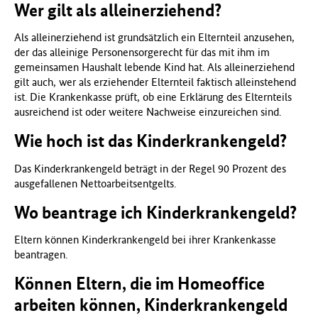
Wer gilt als alleinerziehend?
f
ü
Als alleinerziehend ist grundsätzlich ein Elternteil anzusehen,
r
der das alleinige Personensorgerecht für das mit ihm im
G
gemeinsamen Haushalt lebende Kind hat. Als alleinerziehend
e
gilt auch, wer als erziehender Elternteil faktisch alleinstehend
s
ist. Die Krankenkasse prüft, ob eine Erklärung des Elternteils
u
ausreichend ist oder weitere Nachweise einzureichen sind.
n
d
Wie hoch ist das Kinderkrankengeld?
h
e
Das Kinderkrankengeld beträgt in der Regel 90 Prozent des
i
ausgefallenen Nettoarbeitsentgelts.
t
(
Wo beantrage ich Kinderkrankengeld?
B
M
Eltern können Kinderkrankengeld bei ihrer Krankenkasse
G
beantragen.
)
Können Eltern, die im Homeoffice
arbeiten können, Kinderkrankengeld