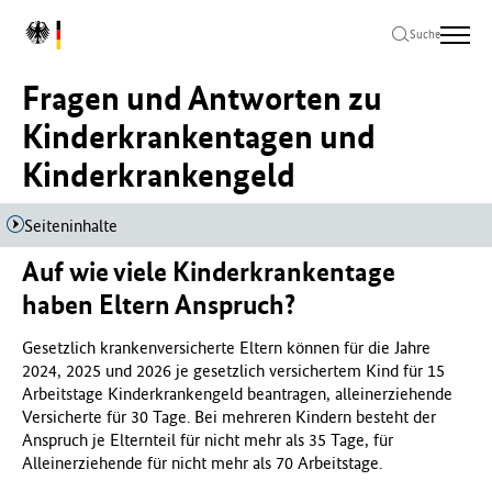
Zum
Zur
Zum
L
Hauptinhalt
Hauptnavigation
Seitenende
Suche
o
springen
springen
springen
g
Fragen und Antworten zu
o
B
Kinderkrankentagen und
u
Kinderkrankengeld
n
d
e
Seiteninhalte
s
m
Auf wie viele Kinderkrankentage
i
haben Eltern Anspruch?
n
i
Gesetzlich krankenversicherte Eltern können für die Jahre
s
2024, 2025 und 2026 je gesetzlich versichertem Kind für 15
t
Arbeitstage Kinderkrankengeld beantragen, alleinerziehende
e
Versicherte für 30 Tage. Bei mehreren Kindern besteht der
r
Anspruch je Elternteil für nicht mehr als 35 Tage, für
i
Alleinerziehende für nicht mehr als 70 Arbeitstage.
u
m