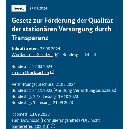
f
Gesetz
27.03.2024
ü
r
Gesetz zur Förderung der Qualität
G
der stationären Versorgung durch
e
Transparenz
s
u
n
Inkrafttreten:
28.03.2024
d
Wortlaut des Gesetzes
- Bundesgesetzblatt
h
e
Bundesrat: 22.03.2024
i
zu den Drucksachen
t
Vermittlungsausschuss: 21.02.2024
(
Bundesrat: 24.11.2023 (Anrufung Vermittlungsausschuss)
B
Bundestag, 2./3. Lesung: 19.10.2023
M
Bundestag, 1. Lesung: 21.09.2023
G
)
Kabinett: 13.09.2023
zum Download (Formulierungshilfe)
(PDF, nicht
barrierefrei, 102 KB)