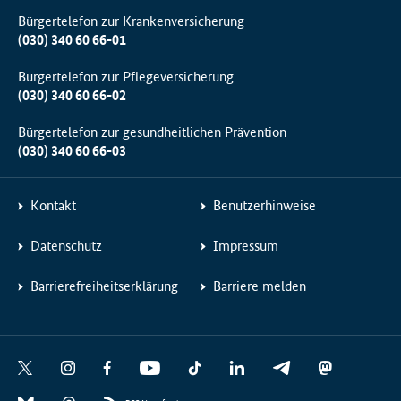
Bürgertelefon zur Krankenversicherung
(030) 340 60 66-01
Bürgertelefon zur Pflegeversicherung
(030) 340 60 66-02
Bürgertelefon zur gesundheitlichen Prävention
(030) 340 60 66-03
Kontakt
Benutzerhinweise
Datenschutz
Impressum
Barrierefreiheitserklärung
Barriere melden
Social
X
I
F
Y
T
L
T
M
Media
n
a
o
i
i
e
a
B
T
Links
s
c
u
k
n
l
s