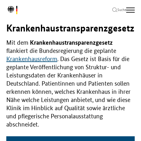
Zum
Zur
Zum
L
Hauptinhalt
Hauptnavigation
Seitenende
Suche
o
springen
springen
springen
g
Krankenhaustransparenzgesetz
o
B
u
Mit dem
Krankenhaustransparenzgesetz
n
flankiert die Bundesregierung die geplante
d
Krankenhausreform
. Das Gesetz ist Basis für die
e
geplante Veröffentlichung von Struktur- und
s
Leistungsdaten der Krankenhäuser in
m
i
Deutschland. Patientinnen und Patienten sollen
n
erkennen können, welches Krankenhaus in ihrer
i
Nähe welche Leistungen anbietet, und wie diese
s
Klinik im Hinblick auf Qualität sowie ärztliche
t
e
und pflegerische Personalausstattung
r
abschneidet.
i
u
m