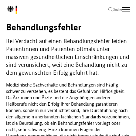
Zum
Zur
Zum
L
Hauptinhalt
Hauptnavigation
Seitenende
Suche
o
springen
springen
springen
g
Behandlungsfehler
o
B
u
Bei Verdacht auf einen Behandlungsfehler leiden
n
Patientinnen und Patienten oftmals unter
d
massiven gesundheitlichen Einschränkungen und
e
sind verunsichert, weil eine Behandlung nicht zu
s
dem gewünschten Erfolg geführt hat.
m
i
Medizinische Sachverhalte und Behandlungen sind häufig
n
schwer zu verstehen, es besteht das Gefühl von Hilflosigkeit.
i
Da Ärztinnen und Ärzte und die Angehörigen anderer
s
Heilberufe nicht den Erfolg ihrer Behandlung garantieren
t
können, sondern nur verpflichtet sind, ihre Durchführung nach
e
den allgemein anerkannten fachlichen Standards vorzunehmen,
r
ist die Beurteilung, ob ein Behandlungsfehler vorliegt oder
i
nicht, sehr schwierig. Hinzu kommen Fragen der
u
Ursachenzusammenhänge, die nicht immer eindeutig sind, wie
m