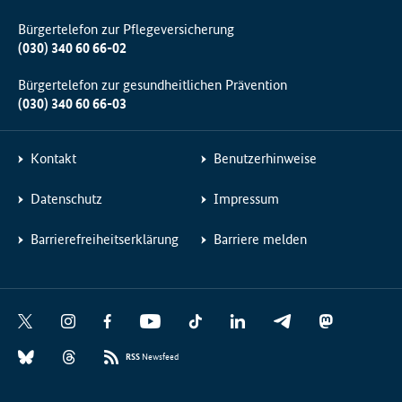
Bürgertelefon zur Pflegeversicherung
(030) 340 60 66-02
Bürgertelefon zur gesundheitlichen Prävention
(030) 340 60 66-03
Kontakt
Benutzerhinweise
Datenschutz
Impressum
Barrierefreiheitserklärung
Barriere melden
Social
X
I
F
Y
T
L
T
M
Media
n
a
o
i
i
e
a
B
T
Links
s
c
u
k
n
l
s
RSS
Newsfeed
l
h
t
e
t
T
k
e
t
u
r
a
b
u
o
e
g
o