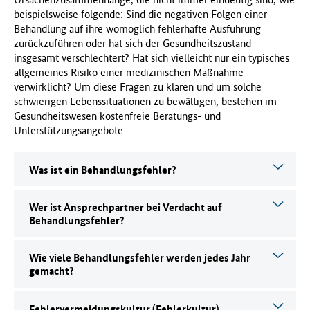
beispielsweise folgende: Sind die negativen Folgen einer
f
Behandlung auf ihre womöglich fehlerhafte Ausführung
ü
zurückzuführen oder hat sich der Gesundheitszustand
r
insgesamt verschlechtert? Hat sich vielleicht nur ein typisches
G
allgemeines Risiko einer medizinischen Maßnahme
e
verwirklicht? Um diese Fragen zu klären und um solche
s
schwierigen Lebenssituationen zu bewältigen, bestehen im
u
Gesundheitswesen kostenfreie Beratungs- und
n
Unterstützungsangebote.
d
h
e
Was ist ein Behandlungsfehler?
i
t
(
Wer ist Ansprechpartner bei Verdacht auf
B
Behandlungsfehler?
M
G
Wie viele Behandlungsfehler werden jedes Jahr
)
gemacht?
Fehlervermeidungskultur (Fehlerkultur)